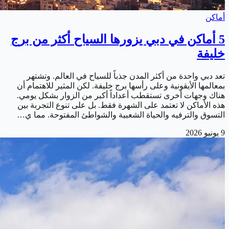
أماكن
5 أماكن في دبي يزورها السياح أكثر من برج
خليفة
تعد دبي واحدة من أكثر المدن جذباً للسياح في العالم. وتشتهر
بمعالمها الأيقونية وعلى رأسها برج خليفة. لكن المثير للاهتمام أن
هناك وجهات أخرى تستقطب أعداداً أكبر من الزوار بشكل يومي.
هذه الأماكن لا تعتمد على الشهرة فقط. بل على تنوع التجربة بين
التسوق والترفيه والحياة الشعبية والشواطئ المفتوحة. مما ي…
9 يونيو 2026