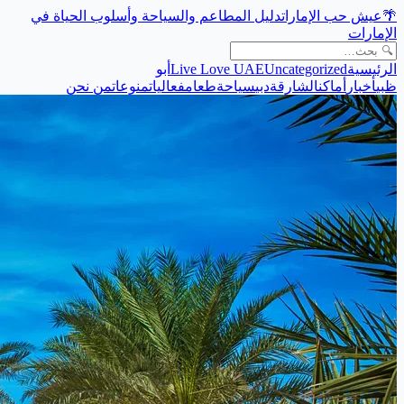
🌴
عيش حب الإمارات
دليل المطاعم والسياحة وأسلوب الحياة في
الإمارات
الرئيسية
Uncategorized
Live Love UAE
أبو
ظبي
أخبار
أماكن
الشارقة
دبي
سياحة
طعام
فعاليات
منوعات
من نحن