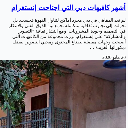
أشهر كافيهات دبي التي اجتاحت إنستغرام
لم تعد المقاهي في دبي مجرد أماكن لتناول القهوة فحسب. بل
تحولت إلى تجارب ثقافية متكاملة تجمع بين الذوق الفني والابتكار
في التصميم وجودة المشروبات. ومع انتشار ثقافة “التصوير
والمشاركة” على إنستغرام. برزت مجموعة من الكافيهات التي
أصبحت وجهات مفضلة لصناع المحتوى ومحبي التصوير. بفضل
ديكوراتها الفريدة …
20 مايو 2026