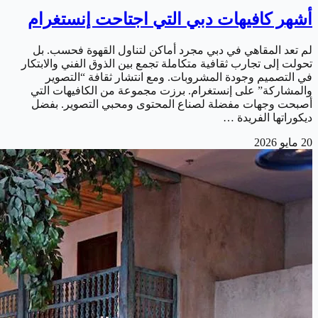
أشهر كافيهات دبي التي اجتاحت إنستغرام
لم تعد المقاهي في دبي مجرد أماكن لتناول القهوة فحسب. بل
تحولت إلى تجارب ثقافية متكاملة تجمع بين الذوق الفني والابتكار
في التصميم وجودة المشروبات. ومع انتشار ثقافة “التصوير
والمشاركة” على إنستغرام. برزت مجموعة من الكافيهات التي
أصبحت وجهات مفضلة لصناع المحتوى ومحبي التصوير. بفضل
ديكوراتها الفريدة …
20 مايو 2026