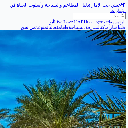
🌴
عيش حب الإمارات
دليل المطاعم والسياحة وأسلوب الحياة في
الإمارات
الرئيسية
Uncategorized
Live Love UAE
أبو
ظبي
أخبار
أماكن
الشارقة
دبي
سياحة
طعام
فعاليات
منوعات
من نحن