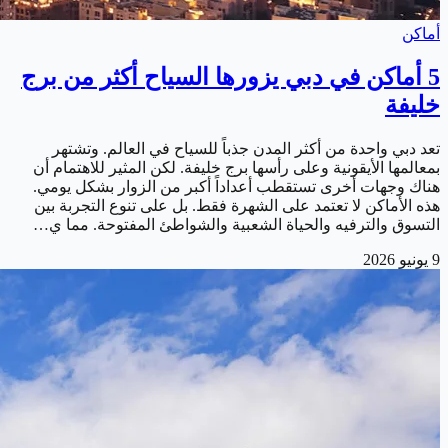
أماكن
5 أماكن في دبي يزورها السياح أكثر من برج
خليفة
تعد دبي واحدة من أكثر المدن جذباً للسياح في العالم. وتشتهر
بمعالمها الأيقونية وعلى رأسها برج خليفة. لكن المثير للاهتمام أن
هناك وجهات أخرى تستقطب أعداداً أكبر من الزوار بشكل يومي.
هذه الأماكن لا تعتمد على الشهرة فقط. بل على تنوع التجربة بين
التسوق والترفيه والحياة الشعبية والشواطئ المفتوحة. مما ي…
9 يونيو 2026