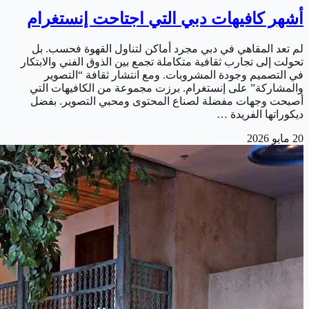
أشهر كافيهات دبي التي اجتاحت إنستغرام
لم تعد المقاهي في دبي مجرد أماكن لتناول القهوة فحسب. بل
تحولت إلى تجارب ثقافية متكاملة تجمع بين الذوق الفني والابتكار
في التصميم وجودة المشروبات. ومع انتشار ثقافة “التصوير
والمشاركة” على إنستغرام. برزت مجموعة من الكافيهات التي
أصبحت وجهات مفضلة لصناع المحتوى ومحبي التصوير. بفضل
ديكوراتها الفريدة …
20 مايو 2026