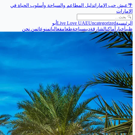
🌴
عيش حب الإمارات
دليل المطاعم والسياحة وأسلوب الحياة في
الإمارات
الرئيسية
Uncategorized
Live Love UAE
أبو
ظبي
أخبار
أماكن
الشارقة
دبي
سياحة
طعام
فعاليات
منوعات
من نحن