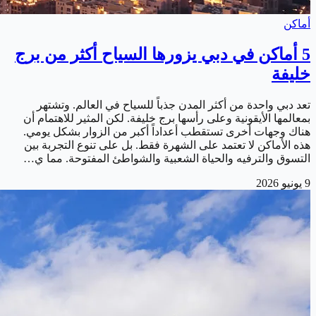
أماكن
5 أماكن في دبي يزورها السياح أكثر من برج
خليفة
تعد دبي واحدة من أكثر المدن جذباً للسياح في العالم. وتشتهر
بمعالمها الأيقونية وعلى رأسها برج خليفة. لكن المثير للاهتمام أن
هناك وجهات أخرى تستقطب أعداداً أكبر من الزوار بشكل يومي.
هذه الأماكن لا تعتمد على الشهرة فقط. بل على تنوع التجربة بين
التسوق والترفيه والحياة الشعبية والشواطئ المفتوحة. مما ي…
9 يونيو 2026