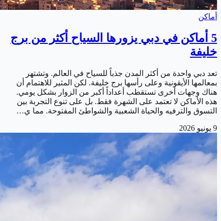
أماكن
5 أماكن في دبي يزورها السياح أكثر من برج
خليفة
تعد دبي واحدة من أكثر المدن جذباً للسياح في العالم. وتشتهر
بمعالمها الأيقونية وعلى رأسها برج خليفة. لكن المثير للاهتمام أن
هناك وجهات أخرى تستقطب أعداداً أكبر من الزوار بشكل يومي.
هذه الأماكن لا تعتمد على الشهرة فقط. بل على تنوع التجربة بين
التسوق والترفيه والحياة الشعبية والشواطئ المفتوحة. مما ي…
9 يونيو 2026