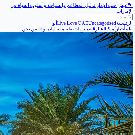
🌴
عيش حب الإمارات
دليل المطاعم والسياحة وأسلوب الحياة في
الإمارات
الرئيسية
Uncategorized
Live Love UAE
أبو
ظبي
أخبار
أماكن
الشارقة
دبي
سياحة
طعام
فعاليات
منوعات
من نحن