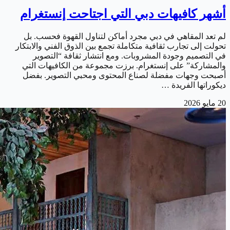
أشهر كافيهات دبي التي اجتاحت إنستغرام
لم تعد المقاهي في دبي مجرد أماكن لتناول القهوة فحسب. بل
تحولت إلى تجارب ثقافية متكاملة تجمع بين الذوق الفني والابتكار
في التصميم وجودة المشروبات. ومع انتشار ثقافة “التصوير
والمشاركة” على إنستغرام. برزت مجموعة من الكافيهات التي
أصبحت وجهات مفضلة لصناع المحتوى ومحبي التصوير. بفضل
ديكوراتها الفريدة …
20 مايو 2026