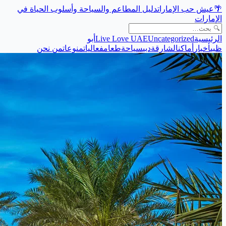
🌴
عيش حب الإمارات
دليل المطاعم والسياحة وأسلوب الحياة في
الإمارات
الرئيسية
Uncategorized
Live Love UAE
أبو
ظبي
أخبار
أماكن
الشارقة
دبي
سياحة
طعام
فعاليات
منوعات
من نحن