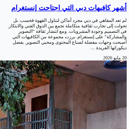
أشهر كافيهات دبي التي اجتاحت إنستغرام
لم تعد المقاهي في دبي مجرد أماكن لتناول القهوة فحسب. بل
تحولت إلى تجارب ثقافية متكاملة تجمع بين الذوق الفني والابتكار
في التصميم وجودة المشروبات. ومع انتشار ثقافة “التصوير
والمشاركة” على إنستغرام. برزت مجموعة من الكافيهات التي
أصبحت وجهات مفضلة لصناع المحتوى ومحبي التصوير. بفضل
ديكوراتها الفريدة …
20 مايو 2026