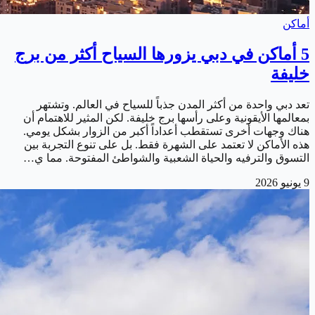
أماكن
5 أماكن في دبي يزورها السياح أكثر من برج
خليفة
تعد دبي واحدة من أكثر المدن جذباً للسياح في العالم. وتشتهر
بمعالمها الأيقونية وعلى رأسها برج خليفة. لكن المثير للاهتمام أن
هناك وجهات أخرى تستقطب أعداداً أكبر من الزوار بشكل يومي.
هذه الأماكن لا تعتمد على الشهرة فقط. بل على تنوع التجربة بين
التسوق والترفيه والحياة الشعبية والشواطئ المفتوحة. مما ي…
9 يونيو 2026