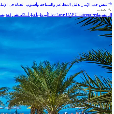
🌴
عيش حب الإمارات
دليل المطاعم والسياحة وأسلوب الحياة في الإما
الرئيسية
Uncategorized
Live Love UAE
أبو ظبي
أخبار
أماكن
الشارقة
دبي
سي