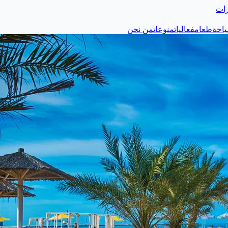
رات
احة
طعام
فعاليات
منوعات
من نحن