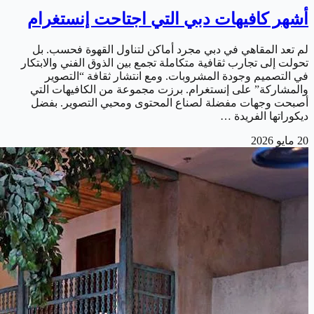
أشهر كافيهات دبي التي اجتاحت إنستغرام
لم تعد المقاهي في دبي مجرد أماكن لتناول القهوة فحسب. بل
تحولت إلى تجارب ثقافية متكاملة تجمع بين الذوق الفني والابتكار
في التصميم وجودة المشروبات. ومع انتشار ثقافة “التصوير
والمشاركة” على إنستغرام. برزت مجموعة من الكافيهات التي
أصبحت وجهات مفضلة لصناع المحتوى ومحبي التصوير. بفضل
ديكوراتها الفريدة …
20 مايو 2026