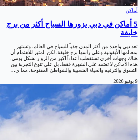
أماكن
5 أماكن في دبي يزورها السياح أكثر من برج
خليفة
تعد دبي واحدة من أكثر المدن جذباً للسياح في العالم. وتشتهر
بمعالمها الأيقونية وعلى رأسها برج خليفة. لكن المثير للاهتمام أن
هناك وجهات أخرى تستقطب أعداداً أكبر من الزوار بشكل يومي.
هذه الأماكن لا تعتمد على الشهرة فقط. بل على تنوع التجربة بين
التسوق والترفيه والحياة الشعبية والشواطئ المفتوحة. مما ي…
9 يونيو 2026