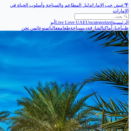
🌴
عيش حب الإمارات
دليل المطاعم والسياحة وأسلوب الحياة في
الإمارات
الرئيسية
Uncategorized
Live Love UAE
أبو
ظبي
أخبار
أماكن
الشارقة
دبي
سياحة
طعام
فعاليات
منوعات
من نحن