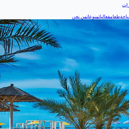
رات
احة
طعام
فعاليات
منوعات
من نحن