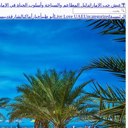
🌴
عيش حب الإمارات
دليل المطاعم والسياحة وأسلوب الحياة في الإما
الرئيسية
Uncategorized
Live Love UAE
أبو ظبي
أخبار
أماكن
الشارقة
دبي
سي