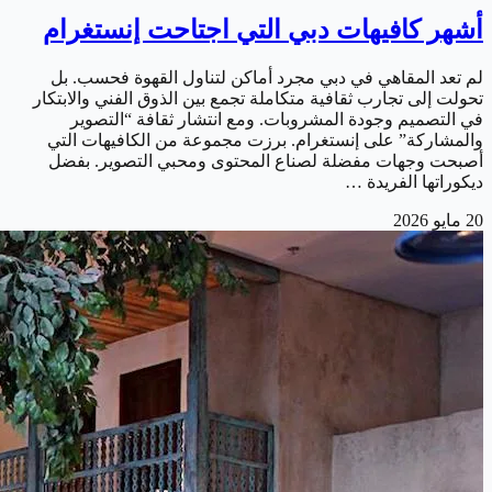
أشهر كافيهات دبي التي اجتاحت إنستغرام
لم تعد المقاهي في دبي مجرد أماكن لتناول القهوة فحسب. بل
تحولت إلى تجارب ثقافية متكاملة تجمع بين الذوق الفني والابتكار
في التصميم وجودة المشروبات. ومع انتشار ثقافة “التصوير
والمشاركة” على إنستغرام. برزت مجموعة من الكافيهات التي
أصبحت وجهات مفضلة لصناع المحتوى ومحبي التصوير. بفضل
ديكوراتها الفريدة …
20 مايو 2026