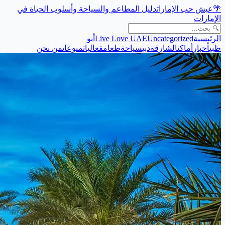
🌴
عيش حب الإمارات
دليل المطاعم والسياحة وأسلوب الحياة في
الإمارات
الرئيسية
Uncategorized
Live Love UAE
أبو
ظبي
أخبار
أماكن
الشارقة
دبي
سياحة
طعام
فعاليات
منوعات
من نحن