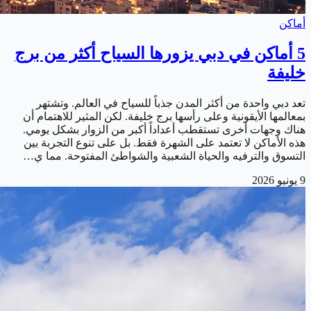
أماكن
5 أماكن في دبي يزورها السياح أكثر من برج
خليفة
تعد دبي واحدة من أكثر المدن جذباً للسياح في العالم. وتشتهر
بمعالمها الأيقونية وعلى رأسها برج خليفة. لكن المثير للاهتمام أن
هناك وجهات أخرى تستقطب أعداداً أكبر من الزوار بشكل يومي.
هذه الأماكن لا تعتمد على الشهرة فقط. بل على تنوع التجربة بين
التسوق والترفيه والحياة الشعبية والشواطئ المفتوحة. مما ي…
9 يونيو 2026