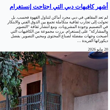
أشهر كافيهات دبي التي اجتاحت إنستغرام
لم تعد المقاهي في دبي مجرد أماكن لتناول القهوة فحسب. بل
تحولت إلى تجارب ثقافية متكاملة تجمع بين الذوق الفني والابتكار
في التصميم وجودة المشروبات. ومع انتشار ثقافة “التصوير
والمشاركة” على إنستغرام. برزت مجموعة من الكافيهات التي
أصبحت وجهات مفضلة لصناع المحتوى ومحبي التصوير. بفضل
ديكوراتها الفريدة …
20 مايو 2026