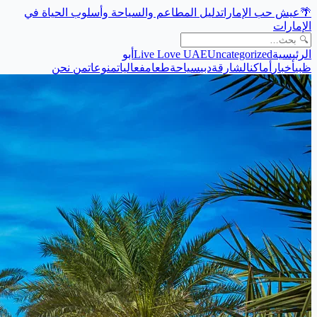
🌴
عيش حب الإمارات
دليل المطاعم والسياحة وأسلوب الحياة في
الإمارات
الرئيسية
Uncategorized
Live Love UAE
أبو
ظبي
أخبار
أماكن
الشارقة
دبي
سياحة
طعام
فعاليات
منوعات
من نحن