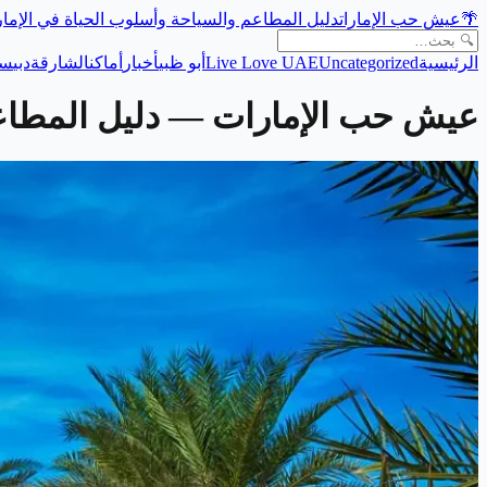
🌴
عيش حب الإمارات
دليل المطاعم والسياحة وأسلوب الحياة في الإما
الرئيسية
Uncategorized
Live Love UAE
أبو ظبي
أخبار
أماكن
الشارقة
دبي
سي
عيش حب الإمارات
— دليل المطاعم