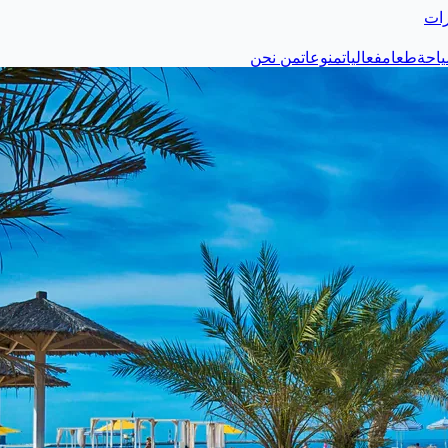
رات
احة
طعام
فعاليات
منوعات
من نحن