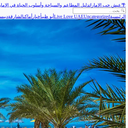
🌴
عيش حب الإمارات
دليل المطاعم والسياحة وأسلوب الحياة في الإما
الرئيسية
Uncategorized
Live Love UAE
أبو ظبي
أخبار
أماكن
الشارقة
دبي
سي