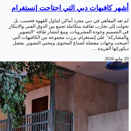
أشهر كافيهات دبي التي اجتاحت إنستغرام
لم تعد المقاهي في دبي مجرد أماكن لتناول القهوة فحسب. بل
تحولت إلى تجارب ثقافية متكاملة تجمع بين الذوق الفني والابتكار
في التصميم وجودة المشروبات. ومع انتشار ثقافة “التصوير
والمشاركة” على إنستغرام. برزت مجموعة من الكافيهات التي
أصبحت وجهات مفضلة لصناع المحتوى ومحبي التصوير. بفضل
ديكوراتها الفريدة …
20 مايو 2026