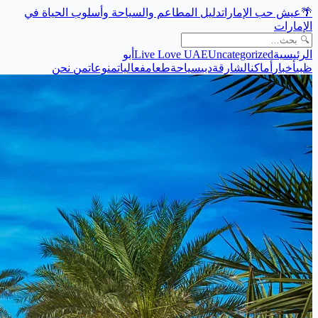
🌴
عيش حب الإمارات
دليل المطاعم والسياحة وأسلوب الحياة في
الإمارات
الرئيسية
Uncategorized
Live Love UAE
أبو
ظبي
أخبار
أماكن
الشارقة
دبي
سياحة
طعام
فعاليات
منوعات
من نحن