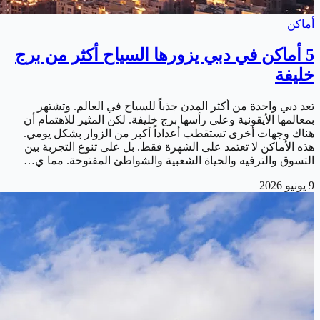
أماكن
5 أماكن في دبي يزورها السياح أكثر من برج
خليفة
تعد دبي واحدة من أكثر المدن جذباً للسياح في العالم. وتشتهر
بمعالمها الأيقونية وعلى رأسها برج خليفة. لكن المثير للاهتمام أن
هناك وجهات أخرى تستقطب أعداداً أكبر من الزوار بشكل يومي.
هذه الأماكن لا تعتمد على الشهرة فقط. بل على تنوع التجربة بين
التسوق والترفيه والحياة الشعبية والشواطئ المفتوحة. مما ي…
9 يونيو 2026