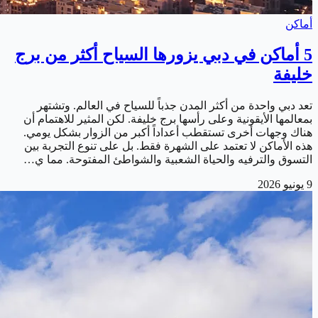
أماكن
5 أماكن في دبي يزورها السياح أكثر من برج
خليفة
تعد دبي واحدة من أكثر المدن جذباً للسياح في العالم. وتشتهر
بمعالمها الأيقونية وعلى رأسها برج خليفة. لكن المثير للاهتمام أن
هناك وجهات أخرى تستقطب أعداداً أكبر من الزوار بشكل يومي.
هذه الأماكن لا تعتمد على الشهرة فقط. بل على تنوع التجربة بين
التسوق والترفيه والحياة الشعبية والشواطئ المفتوحة. مما ي…
9 يونيو 2026