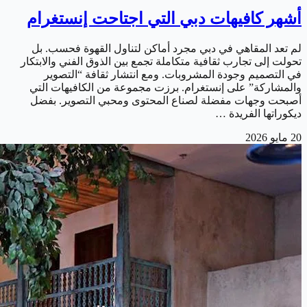
أشهر كافيهات دبي التي اجتاحت إنستغرام
لم تعد المقاهي في دبي مجرد أماكن لتناول القهوة فحسب. بل
تحولت إلى تجارب ثقافية متكاملة تجمع بين الذوق الفني والابتكار
في التصميم وجودة المشروبات. ومع انتشار ثقافة “التصوير
والمشاركة” على إنستغرام. برزت مجموعة من الكافيهات التي
أصبحت وجهات مفضلة لصناع المحتوى ومحبي التصوير. بفضل
ديكوراتها الفريدة …
20 مايو 2026