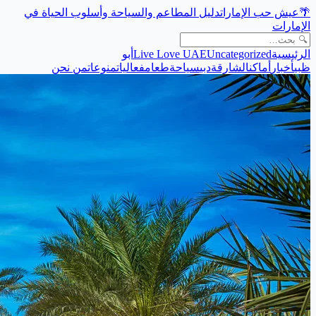
🌴
عيش حب الإمارات
دليل المطاعم والسياحة وأسلوب الحياة في
الإمارات
الرئيسية
Uncategorized
Live Love UAE
أبو
ظبي
أخبار
أماكن
الشارقة
دبي
سياحة
طعام
فعاليات
منوعات
من نحن