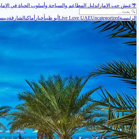
🌴
عيش حب الإمارات
دليل المطاعم والسياحة وأسلوب الحياة في الإما
الرئيسية
Uncategorized
Live Love UAE
أبو ظبي
أخبار
أماكن
الشارقة
دبي
سي