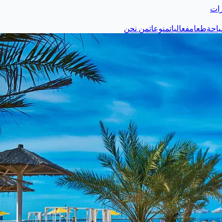
رات
احة
طعام
فعاليات
منوعات
من نحن