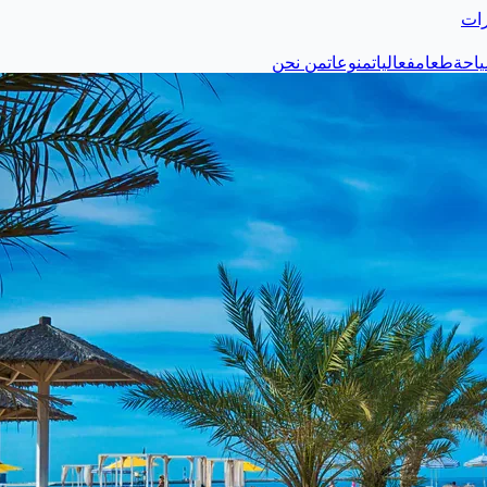
رات
احة
طعام
فعاليات
منوعات
من نحن