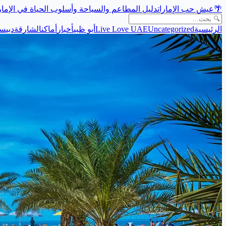
🌴
عيش حب الإمارات
دليل المطاعم والسياحة وأسلوب الحياة في الإما
الرئيسية
Uncategorized
Live Love UAE
أبو ظبي
أخبار
أماكن
الشارقة
دبي
سي