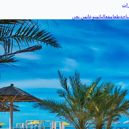
رات
احة
طعام
فعاليات
منوعات
من نحن