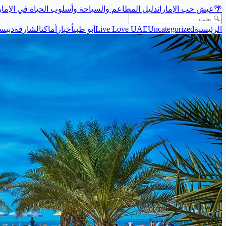
🌴
عيش حب الإمارات
دليل المطاعم والسياحة وأسلوب الحياة في الإما
الرئيسية
Uncategorized
Live Love UAE
أبو ظبي
أخبار
أماكن
الشارقة
دبي
سي