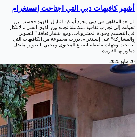
أشهر كافيهات دبي التي اجتاحت إنستغرام
لم تعد المقاهي في دبي مجرد أماكن لتناول القهوة فحسب. بل
تحولت إلى تجارب ثقافية متكاملة تجمع بين الذوق الفني والابتكار
في التصميم وجودة المشروبات. ومع انتشار ثقافة “التصوير
والمشاركة” على إنستغرام. برزت مجموعة من الكافيهات التي
أصبحت وجهات مفضلة لصناع المحتوى ومحبي التصوير. بفضل
ديكوراتها الفريدة …
20 مايو 2026