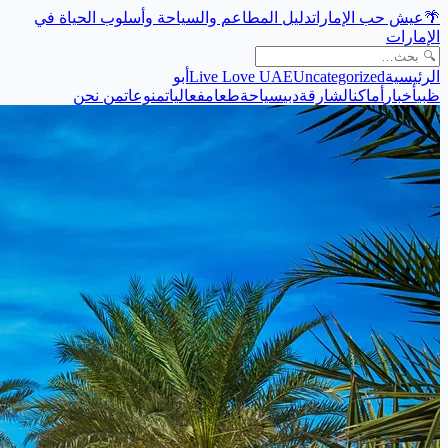
🌴
عيش حب الإمارات
دليل المطاعم والسياحة وأسلوب الحياة في
الإمارات
الرئيسية
Uncategorized
Live Love UAE
أبو
ظبي
أخبار
أماكن
الشارقة
دبي
سياحة
طعام
فعاليات
منوعات
من نحن