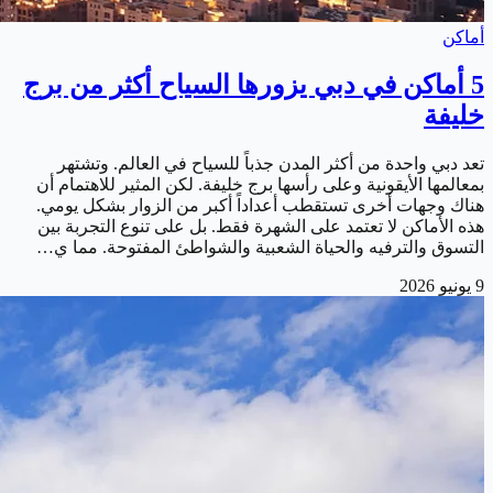
أماكن
5 أماكن في دبي يزورها السياح أكثر من برج
خليفة
تعد دبي واحدة من أكثر المدن جذباً للسياح في العالم. وتشتهر
بمعالمها الأيقونية وعلى رأسها برج خليفة. لكن المثير للاهتمام أن
هناك وجهات أخرى تستقطب أعداداً أكبر من الزوار بشكل يومي.
هذه الأماكن لا تعتمد على الشهرة فقط. بل على تنوع التجربة بين
التسوق والترفيه والحياة الشعبية والشواطئ المفتوحة. مما ي…
9 يونيو 2026