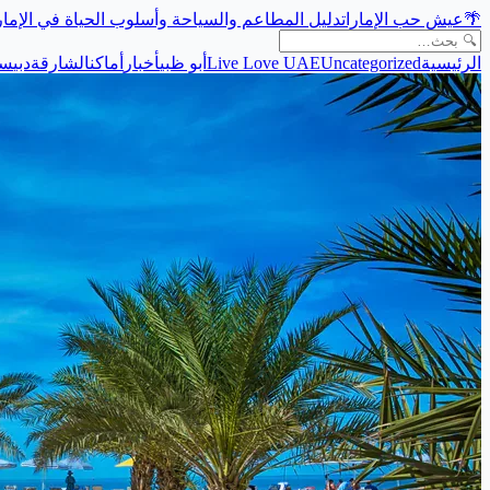
🌴
عيش حب الإمارات
دليل المطاعم والسياحة وأسلوب الحياة في الإما
الرئيسية
Uncategorized
Live Love UAE
أبو ظبي
أخبار
أماكن
الشارقة
دبي
سي