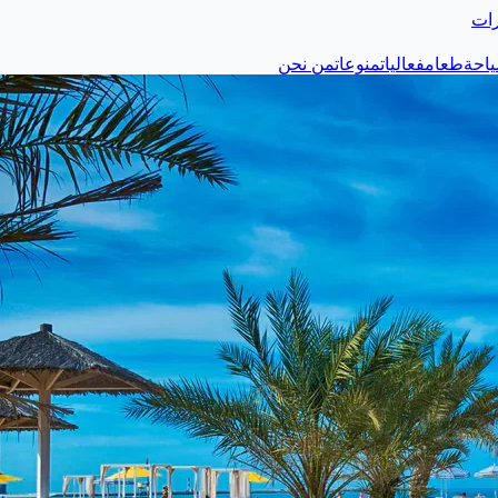
رات
احة
طعام
فعاليات
منوعات
من نحن