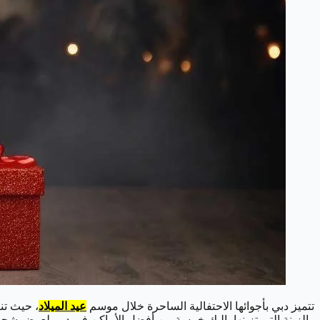
تتميز دبي بأجوائها الاحتفالية الساحرة خلال موسم
عيد الميلاد
، حيث تن
والزينة التي تزينها، إليك خمسة من أفضل الأماكن في دبي لعرض شجرة ع