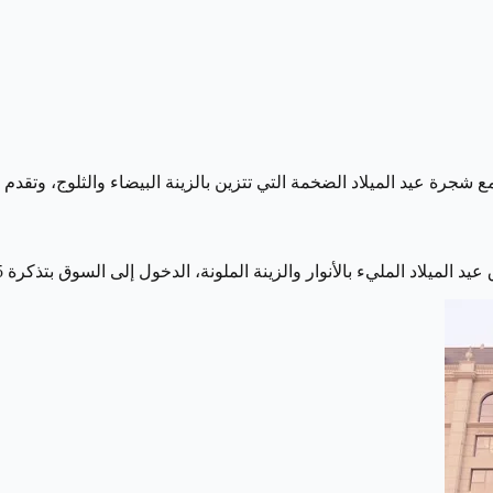
أنوار والزينة الملونة، الدخول إلى السوق بتذكرة 25 درهمًا، ويستمر الاحتفال حتى 31 يناير.