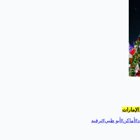
د
#
أماكن
#
أبو ظبي
#
ترفيه