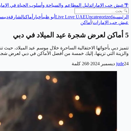
🌴
عيش حب الإمارات
دليل المطاعم والسياحة وأسلوب الحياة في الإما
الرئيسية
Uncategorized
Live Love UAE
أبو ظبي
أخبار
أماكن
الشارقة
دبي
سي
عيش حب الإمارات
/
أماكن
5 أماكن لعرض شجرة عيد الميلاد في دبي
تتميز دبي بأجوائها الاحتفالية الساحرة خلال موسم عيد الميلاد، حيث ت
والزينة التي تزينها، إليك خمسة من أفضل الأماكن في دبي لعرض شجر
24 ديسمبر 2024
jude
·
268
كلمة