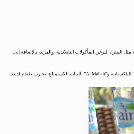
راب، ويمكنك تجربة أطباق متنوعة مثل البيتزا، البرغر، المأكولات التايلاندية، والمزيد، بالإضافة إلى
منطقة Satwa في دبي تعتبر وجهة رائعة لعشاق الطعام الشعبي والمأكولات الأصيلة من مختلف أنحاء العالم، يمكنك زيارة مطاعم مثل “Ravi” الباكستانية و”Al Mallah” اللبنانية للاستمتاع بتجارب طعام لذيذة