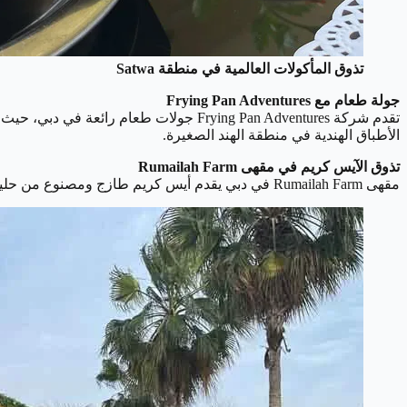
تذوق المأكولات العالمية في منطقة Satwa
جولة طعام مع Frying Pan Adventures
تقدم شركة Frying Pan Adventures جولات 
الأطباق الهندية في منطقة الهند الصغيرة.
تذوق الآيس كريم في مقهى Rumailah Farm
مقهى Rumailah Farm في دبي يقدم أيس كريم طازج ومصنوع من حليب الأبقار المحلية، وتتميز منتجاتهم بالطعم اللذيذ والنكهة الطبيعية، وتعد وجهة مثالية لمحبي الحلويات الطازجة.