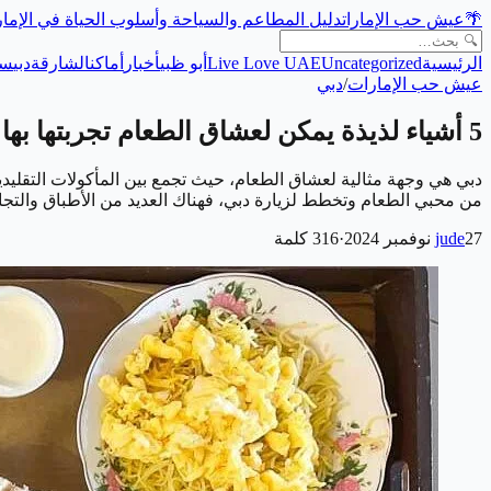
🌴
عيش حب الإمارات
دليل المطاعم والسياحة وأسلوب الحياة في الإما
الرئيسية
Uncategorized
Live Love UAE
أبو ظبي
أخبار
أماكن
الشارقة
دبي
سي
عيش حب الإمارات
/
دبي
5 أشياء لذيذة يمكن لعشاق الطعام تجربتها بها في دبي
دبي هي وجهة مثالية لعشاق الطعام، حيث تجمع بين المأكولات التقليدية 
من محبي الطعام وتخطط لزيارة دبي، فهناك العديد من الأطباق والتجار
27 نوفمبر 2024
jude
·
316
كلمة