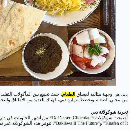
دبي هي وجهة مثالية لعشاق
الطعام
، حيث تجمع بين المأكولات التقليدي
من محبي الطعام وتخطط لزيارة دبي، فهناك العديد من الأطباق والتجار
تجربة شوكولاتة دبي
Knafeh of It” و”Baklawa II The Future”، تتوفر هذه الشوكولاتة عبر تطبيق “Deliveroo” في أوقات محددة، وتباع بسعر 68.25 درهم.