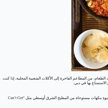
ت الطعام، من المطاعم الفاخرة إلى الأكلات الشعبية المحلية، إذا كنت
لاستمتاع بها في دبي.
أصبحت شوكولاتة FIX Dessert Chocolatier من أشهر الحلويات في دبي بعد انتشار فيديو ASMR على تيك توك في 2024، تتميز بشوكولاتة محشوة بنكهات مستوحاة من المطبخ الشرق أوسطي مثل “Can’t Get