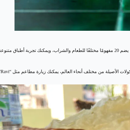
يعد Time Out Market في وسط دبي وجهة مثالية لمحبي الطعام، حيث يضم 20 مفهومًا مختلفًا للطعام والش