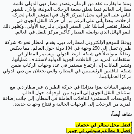
ومنذ ما يقارب عقد من الزمان، يتصدر مطار دبي الدولي قائمة
مطارات العالم فيما يتعلق بسعة الرحلات الدولية، والآن، للشهر
الثاني على التوالي، يحتل المركز الأول في المؤشر العام لحركة
الرحلات، وهذا يأتي على الرغم من أن حركة النقل الجوي في
المطار تقتصر أساسًا على السفر الدولي بالدرجة الأولى، ويُظهر ذلك
النمو الهائل الذي يواصله المطار كأكبر مركز للنقل في العالم.
ووفقًا للموقع الإلكتروني لمطارات دبي، يخدم المطار نحو 95 شركة
طيران تصل إلى 250 وجهة في 104 دولة حول العالم، مما يعكس
ارتفاعًا متواصلاً في شبكة الربط الدولي، ويستمر المطار في
استقطاب المزيد من الناقلات الجوية الدولية لاستئناف عملياتها،
وتشير البيانات إلى ارتفاع مستمر في عدد وجهات الركاب ضمن
شبكة الناقلتين الرئيسيتين في المطار، والتي تجعلان من دبي الدولي
مركزًا لعملياتهما.
وتظهر البيانات نموًا متزايدًا في حركة الطيران عبر مطار دبي مع
استئناف النقل الجوي إلى المزيد من الوجهات حول العالم،
والتوسعات المستمرة للناقلات العاملة في المطار، إلى جانب إضافة
المزيد من الرحلات إلى الوجهات الحالية وافتتاح وجهات جديدة.
شاهد أيضاً:
أفضل محل ستائر في عجمان
أفضل 6 مطاعم سوشي في جميرا