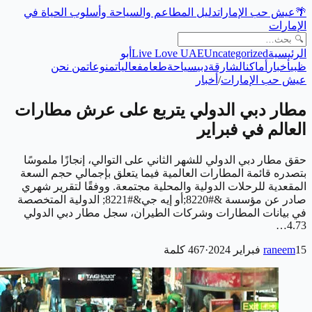
🌴
عيش حب الإمارات
دليل المطاعم والسياحة وأسلوب الحياة في
الإمارات
الرئيسية
Uncategorized
Live Love UAE
أبو
ظبي
أخبار
أماكن
الشارقة
دبي
سياحة
طعام
فعاليات
منوعات
من نحن
عيش حب الإمارات
/
أخبار
مطار دبي الدولي يتربع على عرش مطارات
العالم في فبراير
حقق مطار دبي الدولي للشهر الثاني على التوالي، إنجازًا ملموسًا
بتصدره قائمة المطارات العالمية فيما يتعلق بإجمالي حجم السعة
المقعدية للرحلات الدولية والمحلية مجتمعة. ووفقًا لتقرير شهري
صادر عن مؤسسة &#8220;أو إيه جي&#8221; الدولية المتخصصة
في بيانات المطارات وشركات الطيران، سجل مطار دبي الدولي
4.73…
15 فبراير 2024
raneem
·
467
كلمة