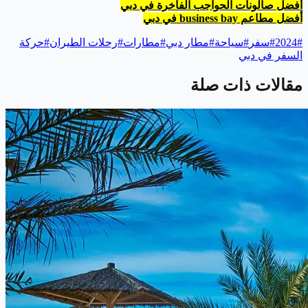
أفضل صالونات الحواجب الفاخرة في دبي
أفضل مطاعم business bay في دبي
#
2024
#
سفر
#
سياحة
#
مطار دبي
#
مطارات
#
رحلات الطيران
#
حركة
السفر في دبي
مقالات ذات صلة