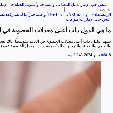
🌴
عيش حب الإمارات
دليل المطاعم والسياحة وأسلوب الحياة في الإما
الرئيسية
Uncategorized
Live Love UAE
أبو ظبي
أخبار
أماكن
الشارقة
دبي
سي
عيش حب الإمارات
/
منوعات
ما هي الدول ذات أعلى معدلات الخصوبة في ال
تشهد البلدان ذات أعلى معدلات الخصوبة في العالم متوسطًا عاليًا لعدد
والتعليم، والصحة، والتوجيهات الحكومية، ويقدر معدل الخصوبة عمومً
18 يناير 2024
rula
·
248
كلمة