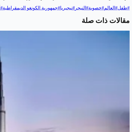
#
طفل
#
العالم
#
خصوبة
#
النيجر
#
نيجيريا
#
جمهورية الكونغو الديمقراطية
#
أ
مقالات ذات صلة