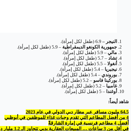
النيجر –
6.9 (طفل لكل إمرأة).
جمهورية الكونغو الديمقراطية
– 5.9 (طفل لكل إمرأة).
مالي
– 5.9 (طفل لكل إمرأة).
تشاد
– 5.7 (طفل لكل إمرأة).
أنغولا
– 5.5 (طفل لكل إمرأة).
نيجيريا
– 5.4 (طفل لكل إمرأة).
بوروندي
– 5.4 (طفل لكل إمرأة).
بوركينا فاسو
– 5.2 (طفل لكل إمرأة).
غامبيا
– 5.2 (طفل لكل إمرأة).
أوغندا
– 5 (طفل لكل إمرأة).
شاهد أيضاً:
64.5 مليون مسافر عبر مطار دبي الدولي في عام 2023
4 من أفضل المطاعم التي تقدم وجبات غذاء للموظفين في أبوظبي
أفضل 4 مطاعم فرنسية في إمارة الشارقةّ
في أقل من 3 ساعات … المبيعات العقارية بدبي تتجاوز الـ 1.2 مليار درهم