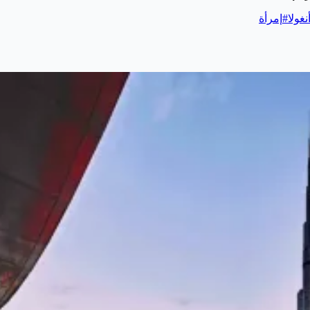
نغولا
#
إمرأة