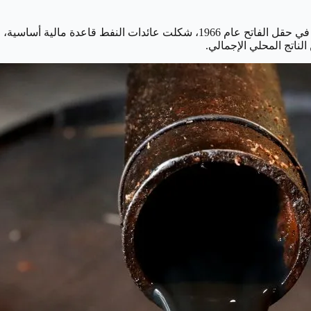
لعب النفط دورًا حيويًا في التطور الاقتصادي المبكر لدبي بعد اكتشافه في حقل الفا