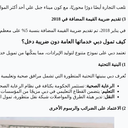
تلعب التجارة أيضًا دورًا محوريًا، مع كون ميناء جبل علي أحد أكثر الموانئ ازدحامًا عالميًا، تفرض دبي 5% كرسوم جمركية على 
3) تقديم ضريبة القيمة المضافة في 2018
في يناير 2018، تم تقديم ضريبة القيمة المضافة بنسبة 5% على معظم السلع والخدمات، مما زاد من قاعدة إيرادات دبي دون فرض ضريبة مباشرة على السكان.
كيف تمول دبي خدماتها العامة دون ضريبة دخل؟
تعتمد دبي على نموذج متنوع لتوليد الإيرادات، مما يمكّنها من تمويل خد
1) البنية التحتية
تُعرف دبي ببنيتها التحتية المتطورة التي تشمل مرافق صحية وتعليمية
الرعاية الصحية
: تستثمر الحكومة بكثافة في نظام الرعاية الصحية، حيث بلغت مي
التعليم
: يتضمن القطاع التعليمي في دبي مزيجًا من المؤسسات العامة والخاص
النقل
: تدير هيئة الطرق والمواصلات شبكة نقل متطورة، تمول ا
2) الاعتماد على الضرائب والرسوم الأخرى