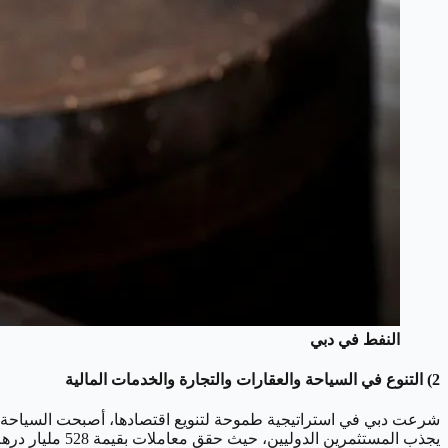
النفط في دبي
2) التنوع في السياحة والعقارات والتجارة والخدمات المالية
يجذب المستثمرين الدوليين، حيث حقق معاملات بقيمة 528 مليار درهم.