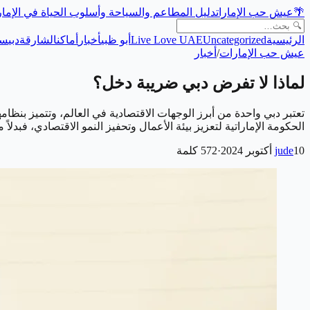
🌴
عيش حب الإمارات
دليل المطاعم والسياحة وأسلوب الحياة في الإما
الرئيسية
Uncategorized
Live Love UAE
أبو ظبي
أخبار
أماكن
الشارقة
دبي
سي
عيش حب الإمارات
/
أخبار
لماذا لا تفرض دبي ضريبة دخل؟
تعتبر دبي واحدة من أبرز الوجهات الاقتصادية في العالم، وتتميز بنظا
الحكومة الإماراتية لتعزيز بيئة الأعمال وتحفيز النمو الاقتصادي، فب
10 أكتوبر 2024
jude
·
572
كلمة