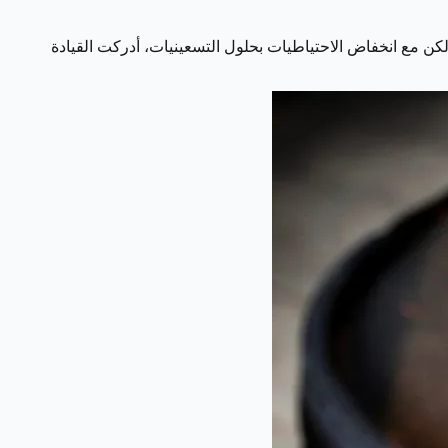
تح عام 1966، شكلت عائدات النفط قاعدة مالية أساسية، لكن مع انخفاض الاحتياطيات بحلول التسعينيات، أدركت القيادة