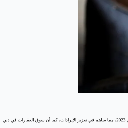
شرعت دبي في استراتيجية طموحة لتنويع اقتصادها، أصبحت السياحة أحد الركائز الأساسية، حيث استقطبت أكثر من 17 مليون زائر دولي في 2023، مما ساهم في تعزيز الإيرادات، كما أن سوق العقارات في دبي