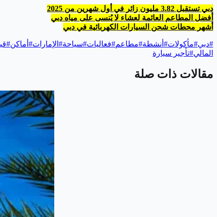
دبي تستقبل 3.82 مليون زائر في أول شهرين من 2025
أفضل المطاعم العائمة لعشاء لا يُنسى على مياه دبي
أشهر محطات شحن السيارات الكهربائية في دبي
#
دبي
#
مأكولات
#
أنشطة
#
مطاعم
#
فعاليات
#
سياحة
#
الإمارات
#
أماكن
#
قي
المالي
#
تأجير سيارة
مقالات ذات صلة