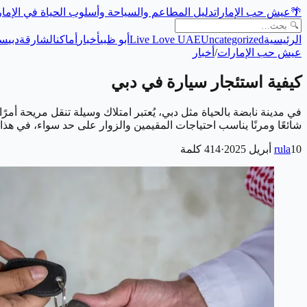
🌴
عيش حب الإمارات
دليل المطاعم والسياحة وأسلوب الحياة في الإما
الرئيسية
Uncategorized
Live Love UAE
أبو ظبي
أخبار
أماكن
الشارقة
دبي
سي
عيش حب الإمارات
/
أخبار
كيفية استئجار سيارة في دبي
في مدينة نابضة بالحياة مثل دبي، يُعتبر امتلاك وسيلة تنقل مريحة أمرً
شائعًا ومرنًا يناسب احتياجات المقيمين والزوار على حد سواء، في 
10 أبريل 2025
rula
·
414
كلمة