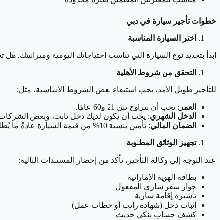
خطوات تأجير سيارة في دبي
اختر السيارة المناسبة
ابدأ بتحديد نوع السيارة التي تناسب احتياجاتك اليومية وميزانيتك. هل
التحقق من شروط الأهلية
للتأجير طويل الأمد، يجب استيفاء بعض الشروط الأساسية، مثل:
العمر
: يجب أن يتراوح بين 21 و60 عامًا.
الدخل الشهري
: يجب أن يكون لديك دخل ثابت، وبعض الشركات تشترط حدًا أدنى مث
الضمان المالي
: تأمين بنسبة 10% من قيمة السيارة عادةً ما يُطلب كوديعة تأمين.
تجهيز الوثائق المطلوبة
عند التوجه إلى وكالة التأجير، تأكد من إحضار المستندات التالية:
بطاقة الهوية الإماراتية
جواز سفر ساري المفعول
تأشيرة إقامة سارية
إثبات دخل (شهادة راتب أو خطاب عمل)
كشف حساب بنكي حديث