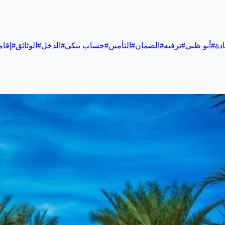
ادة
#
أبو ظبي
#
ترفيه
#
الضمان
#
التأمين
#
حساب بنكي
#
الدخل
#
الوثائق
#
إقام