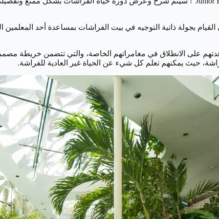
هذه المخلوقات الرائعة في الطبيعة، من خلال تجربة “Junior Butterfly Keeper”! سيتم شرح وعرض دور
لى القيام بجولة ذاتية التوجيه في بيت الفراشات بمساعدة أحد المعلمين
ى الانطلاق في مغامراتهم الخاصة، والتي تتضمن خريطة مصممة خص
اشة، حيث يمكنهم تعلم كل شيء عن الحياة غير العادية للفراشة.