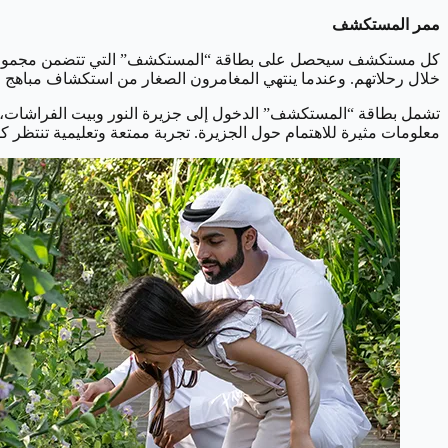
ممر المستكشف
كل مستكشف سيحصل على بطاقة “المستكشف” التي تتضمن مجموعة أد
خلال رحلاتهم. وعندما ينتهي المغامرون الصغار من استكشاف مباهج ا
تشمل بطاقة “المستكشف” الدخول إلى جزيرة النور وبيت الفراشات، با
معلومات مثيرة للاهتمام حول الجزيرة. تجربة ممتعة وتعليمية تنتظر ك