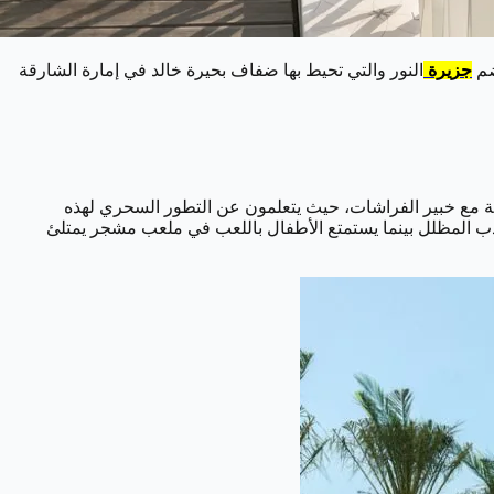
ضم
جزيرة
النور والتي تحيط بها ضفاف بحيرة خالد في إمارة الشارقة
ممتعة مع خبير الفراشات، حيث يتعلمون عن التطور السحري لهذه
لأدب المظلل بينما يستمتع الأطفال باللعب في ملعب مشجر يمتلئ