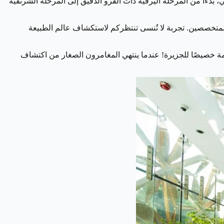
ة حياة الفراشات بشكل ممتع وتفصيلي، بدءًا من المرحلة اليرقية ذات الفرو الدقيق إلى المرحلة الشرنقية
 المتخصصين. تجربة لا تُنسى تنتظركم لاستكشاف عالم الطبيعة
يصًا للجزيرة! عندما ينتهي المغامرون الصغار من اكتشاف