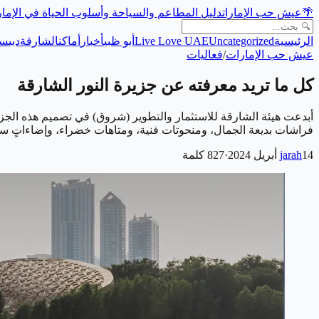
🌴
عيش حب الإمارات
دليل المطاعم والسياحة وأسلوب الحياة في الإما
الرئيسية
Uncategorized
Live Love UAE
أبو ظبي
أخبار
أماكن
الشارقة
دبي
سي
عيش حب الإمارات
/
فعاليات
كل ما تريد معرفته عن جزيرة النور الشارقة
أبدعت هيئة الشارقة للاستثمار والتطوير (شروق) في تصميم هذه الجزيرة
فراشات بديعة الجمال، ومنحوتات فنية، ومتاهات خضراء، وإضاءاتٍ ساحر
14 أبريل 2024
jarah
·
827
كلمة