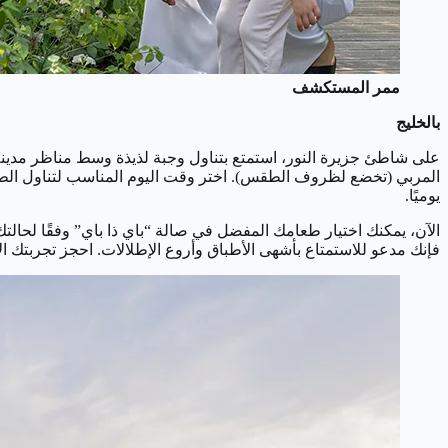
ممر المستكشف
بالخليج
على شاطئ جزيرة النور، استمتع بتناول وجبة لذيذة وسط مناظر مدينة
يوميًا.
الآن، يمكنك اختيار طعامك المفضل في صالة “باي ذا باي” وفقًا لحالتك 
فإنك مدعو للاستمتاع بأشهى الأطباق وأروع الإطلالات. احجز تجربتك ال