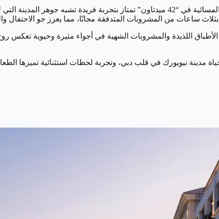
استلهمت من مدينة نيويورك، عاصمة النشاط والحيوية، وجبة الإفطار المسائية في “42 ميدتاون” ت
بثلاث ساعات من المشروبات المتدفقة مجانًا، مما يعزز جو الاحتفال وال
طباق اللذيذة والمشروبات الشهية في أجواء مثيرة وحيوية تعكس روح نيو
مدينة نيويورك في قلب دبي، وتجربة لحظات استثنائية تميزها الطعام ال