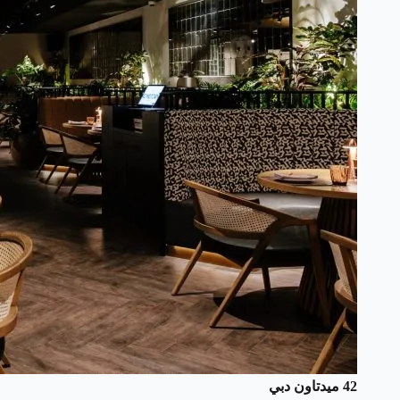
42 ميدتاون
دبي