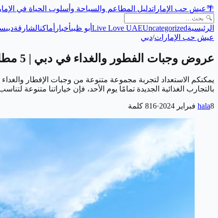
🌴
عيش حب الإمارات
دليل المطاعم والسياحة وأسلوب الحياة في الإما
الرئيسية
Uncategorized
Live Love UAE
أبو ظبي
أخبار
أماكن
الشارقة
دبي
سي
عيش حب الإمارات
/
دبي
عروض وجبات الفطور والغداء في دبي | 5 مطاعم فاخرة لتجربة إفطار لا تُنسى!
يمكنكم الاستعداد لتجربة مجموعة متنوعة من وجبات الإفطار والغداء ال
بالتجارب الغذائية الجديدة تمامًا يوم الأحد، فإن خياراتنا متنوعة لتن
8 فبراير 2024
hala
·
816
كلمة