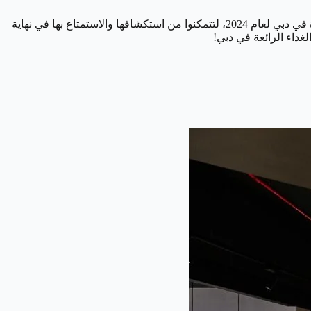
سواء كنت تبحث عن تجربة عائلية ممتعة أو لقاءً مع الأصدقاء، فإننا سنقدم لكم قائمة مختارة بعناية من أفضل وجبات الإفطار والغداء الجديدة في دبي لعام 2024، لتتمكنوا من استكشافها والاستمتاع بها في نهاية
غداء الرائعة في دبي!