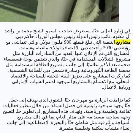
في زيارة له إلى حتّا، استعرض صاحب السمو الشيخ محمد بن راشد
آل مكتوم، نائب رئيس الدولة رئيس مجلس الوزراء حاكم دبي،
مشاريع
التنمية التي تبلغ قيمتها 980 مليون دولار، والتي تتماشى مع
رؤية دبي 2030 وأجندة دبي الاقتصادية والاجتماعية، وشملت
المشاريع التي تم الإعلان عنها العديد من المبادرات البارزة مثل
مشروع الشلالات المستدامة في حتّا، والذي يتضمن لوحة فسيفساء
ضخمة تعد الأكبر عالميًا، إلى جانب مشاريع الطاقة المستدامة مثل
محطة الطاقة الكهرومائية ومبادرة شمس دبي للطاقة الشمسية،
كما ركزت المشاريع على تعزيز البنية التحتية للسياحة والاقتصاد
المحلي، مع الاهتمام بالمشاريع الموجهة لدعم الشباب الإماراتي
وريادة الأعمال.
كما تزامنت الزيارة مع مهرجان حتّا الشتوي الذي يهدف إلى جعل
حتّا وجهة سياحية رئيسية في فصل الشتاء، من خلال تنظيم فعاليات
ثقافية وتعليمية ورياضية، وتهدف هذه المشاريع إلى تطوير حتّا لتصبح
وجهة سياحية مستدامة على مدار العام، بما في ذلك مشاريع
السياحة والترفيه مثل شاطئ حتّا والبحيرة الاصطناعية، إلى جانب
إنشاء منشآت سكنية وتعليمية متميزة.