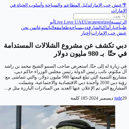
🌴
عيش حب الإمارات
دليل المطاعم والسياحة وأسلوب الحياة في
الإمارات
الرئيسية
Uncategorized
Live Love UAE
أبو
ظبي
أخبار
أماكن
الشارقة
دبي
سياحة
طعام
فعاليات
منوعات
من نحن
عيش حب الإمارات
/
أخبار
دبي تكشف عن مشروع الشلالات المستدامة
في حتّا بـ 980 مليون دولار
في زيارة له إلى حتّا، استعرض صاحب السمو الشيخ محمد بن راشد
آل مكتوم، نائب رئيس الدولة رئيس مجلس الوزراء حاكم دبي،
مشاريع التنمية التي تبلغ قيمتها 980 مليون دولار، والتي تتماشى مع
رؤية دبي 2030 وأجندة دبي الاقتصادية والاجتماعية، وشملت
المشاريع التي تم الإعلان عنها العديد من المبادرات البارزة مثل م…
29 ديسمبر 2024
jude
·
185
كلمة