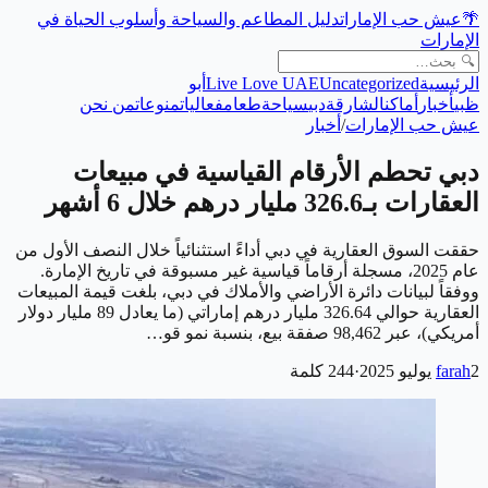
🌴
عيش حب الإمارات
دليل المطاعم والسياحة وأسلوب الحياة في
الإمارات
الرئيسية
Uncategorized
Live Love UAE
أبو
ظبي
أخبار
أماكن
الشارقة
دبي
سياحة
طعام
فعاليات
منوعات
من نحن
عيش حب الإمارات
/
أخبار
دبي تحطم الأرقام القياسية في مبيعات
العقارات بـ326.6 مليار درهم خلال 6 أشهر
حققت السوق العقارية في دبي أداءً استثنائياً خلال النصف الأول من
عام 2025، مسجلة أرقاماً قياسية غير مسبوقة في تاريخ الإمارة.
ووفقاً لبيانات دائرة الأراضي والأملاك في دبي، بلغت قيمة المبيعات
العقارية حوالي 326.64 مليار درهم إماراتي (ما يعادل 89 مليار دولار
أمريكي)، عبر 98,462 صفقة بيع، بنسبة نمو قو…
2 يوليو 2025
farah
·
244
كلمة