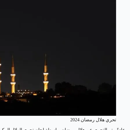
تحري هلال رمضان 2024
وعادةً، يتم التحري عن هلال رمضان بواسطة لجان تحري الهلال المكون