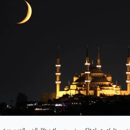
ة من علماء وخبراء فلكيين يقومون بمراقبة هلال الشهر الجديد بعد غر