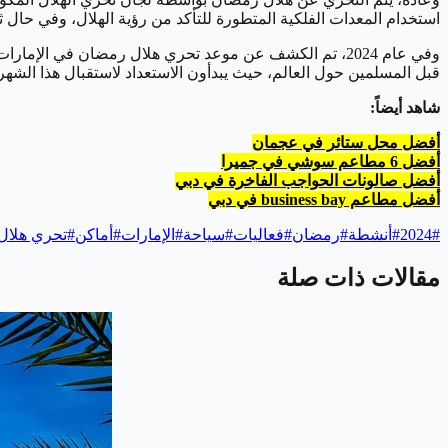
استخدام المعدات الفلكية المتطورة للتأكد من رؤية الهلال، وفي حال 
قبل المسلمين حول العالم، حيث يبدأون الاستعداد لاستقبال هذا الشهر ا
شاهد أيضاً:
أفضل محل ستائر في عجمان
أفضل 6 مطاعم سوشي في جميرا
أفضل صالونات الحواجب الفاخرة في دبي
أفضل مطاعم business bay في دبي
#
2024
#
أنشطة
#
رمضان
#
فعاليات
#
سياحة
#
الإمارات
#
أماكن
#
تحري هلال
مقالات ذات صلة