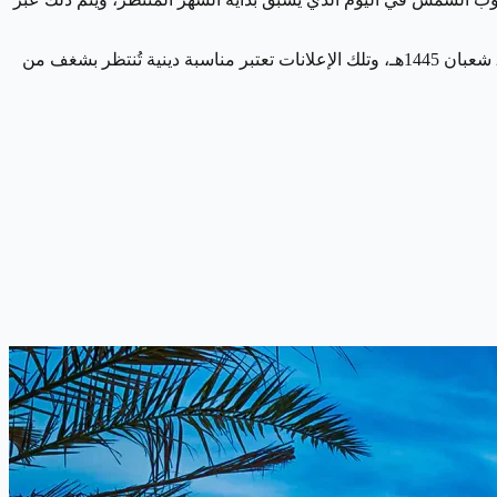
وفي عام 2024، تم الكشف عن موعد تحري هلال رمضان في الإمارات والذي كان بعد مغيب شمس يوم الأحد 10 مارس 2024م، والموافق 29 شعبان 1445هـ، وتلك الإعلانات تعتبر مناسبة دينية تُنتظر بشغف من