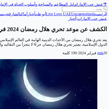
🌴
عيش حب الإمارات
دليل المطاعم والسياحة وأسلوب الحياة في الإما
الرئيسية
Uncategorized
Live Love UAE
أبو ظبي
أخبار
أماكن
الشارقة
دبي
سي
عيش حب الإمارات
/
أخبار
الكشف عن موعد تحري هلال رمضان 2024 في الإمارات
يعد تحري هلال رمضان من الأحداث الدينية الهامة في العالم الإسلامي،
الدول الإسلامية، يعتبر تحري هلال رمضان جزءًا لا يتجزأ من التقاليد وال
20 فبراير 2024
rula
·
190
كلمة