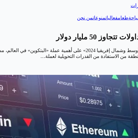
رات
احة
طعام
فعاليات
منوعات
من نحن
ز 50 مليار دولار
أكد عدد من الخبراء المشاركين في فعاليات «منتدى بتكوين الشرق الأوسط وشمال إ