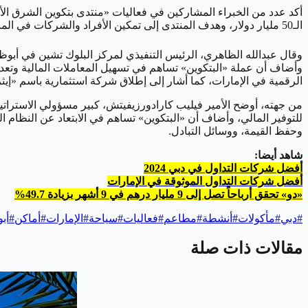
أكد عدد من الخبراء المشاركين في فعاليات «منتدى بتكوين الشرق الأوسط وشمال إفريقيا 2024» على أهمية عملة «البتك
الـ50 مليار دولار، وهدف المنتدى إلى تمكين الأفراد والشركات في المنطقة من الاستفادة من القدرات التحويلية لعملة «البتكوين»، وتعزيز حضورها في الأسواق المالية.
وأضاف أن عملة «البتكوين» تساهم في تسهيل المعاملات المالية وتعدين
الرقمية في الإمارات، كما أشار إلى إطلاق شركة استثمارية باسم «إيثر» بالت
من جهته، أوضح الأمير فيليب كارادورزيفيتش، كبير مسؤولي الاستراتي
للتوفير المالي، وأضاف أن «البتكوين» تساهم في الابتعاد عن النظام ا
وحفظ القيمة، ووسائل التبادل.
شاهد أيضا:
أفضل شركات التداول في دبي 2024
أفضل شركات التداول الموثوقة في الإمارات
«دو» تحقق أرباحاً تصل إلى 9 مليار درهم في 9 أشهر بزيادة 49.7%
#
دبي
#
مأكولات
#
أنشطة
#
مطاعم
#
فعاليات
#
سياحة
#
الإمارات
#
أماكن
#
أب
مقالات ذات صلة