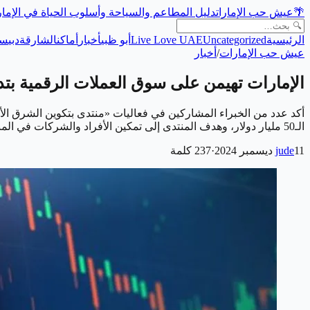
🌴
عيش حب الإمارات
دليل المطاعم والسياحة وأسلوب الحياة في الإما
الرئيسية
Uncategorized
Live Love UAE
أبو ظبي
أخبار
أماكن
الشارقة
دبي
سي
عيش حب الإمارات
/
أخبار
الإمارات تهيمن على سوق العملات الرقمية بتداولات تتجاو
الـ50 مليار دولار، وهدف المنتدى إلى تمكين الأفراد والشركات في المنطقة من الاستفادة من القدرات التحويلية لعملة…
11 ديسمبر 2024
jude
·
237
كلمة