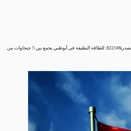
أطلقت الإمارات أول منشأة في العالم قادرة على توفير الطاقة المتجددة على مدار الساعة، والمشروع المبتكر الذي تقوده شركة &#8220;مصدر&#8221; للطاقة النظيفة في أبوظبي يجمع بين 5 جيجاوات من