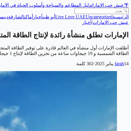
🌴
عيش حب الإمارات
دليل المطاعم والسياحة وأسلوب الحياة في الإما
الرئيسية
Uncategorized
Live Love UAE
أبو ظبي
أخبار
أماكن
الشارقة
دبي
سي
عيش حب الإمارات
/
أخبار
الإمارات تطلق منشأة رائدة لإنتاج الطاقة المت
الطاقة الشمسية و 19 جيجاوات ساعة من تخزين الطاقة لإنتاج 1 جيجاوات من الطاقة النظيفة المستمرة، وهذه المنشأة هي مشرو…
14 يناير 2025
farah
·
302
كلمة