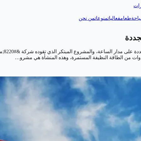
رات
احة
طعام
فعاليات
منوعات
من نحن
جددة