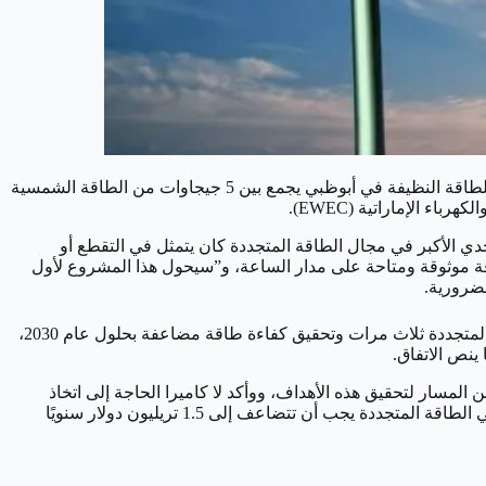
أول منشأة في العالم قادرة على توفير الطاقة المتجددة على مدار الساعة، والمشروع المبتكر الذي تقوده شركة “مصدر” للطاقة النظيفة في أبوظبي يجمع بين 5 جيجاوات من الطاقة الشمسية
دي الأكبر في مجال الطاقة المتجددة كان يتمثل في التقطع أو
طاقة موثوقة ومتاحة على مدار الساعة، و”سيحول هذا المشروع لأول
لضرورية.
وتأتي هذه الخطوة في وقت تتسارع فيه الجهود العالمية لتحقيق الأهداف المناخية، ويواجه المجتمع الدولي ضغطًا متزايدًا لزيادة قدرة الطاقة المتجددة ثلاث مرات وتحقيق كفاءة طاقة مضاعفة بحلول عام 2030،
، مدير عام الوكالة الدولية للطاقة المتجددة (IRENA)، أظهرت أن العالم بعيد عن المسار لتحقيق هذه الأهداف، ووأكد لا كاميرا الحاجة إلى اتخاذ
إجراءات أقوى لإعادة توجيه السياسات وتصاميم الأسواق لدعم توسيع استخدام الطاقة المتجددة، وأضافت الوكالة أن الاستثمارات العالمية في الطاقة المتجددة يجب أن تتضاعف إلى 1.5 تريليون دولار سنويًا