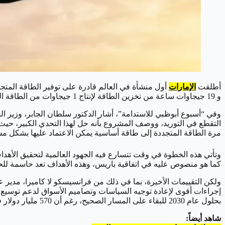
أطلقت
الإمارات
و 19 جيجاوات ساعة من تخزين الطاقة لإنتاج 1 جيجاوات من الطاقة النظيفة المستمرة، وهذه المنشأة هي مشروع مشترك مع شركة المياه والكهرباء الإماراتية (EWEC).
وفي “أسبوع أبوظبي للاستدامة”، أشار الدكتور سلطان الجابر، وزير ال
التقطع في التوريد، ووصف المشروع بأنه حل لهذا التحدي الكبير، حيث 
مرة الطاقة المتجددة إلى طاقة أساسية يمكن الاعتماد عليها بشكل مست
كما هو منصوص عليه في اتفاقية باريس، وهذه الأهداف تعد حاسمة للحفاظ على الحد الأقصى
بحلول عام 2030 للبقاء على المسار الصحيح، رغم أن 570 مليار دولار فقط تم إنفاقها في عام 2023.
شاهد أيضاً: