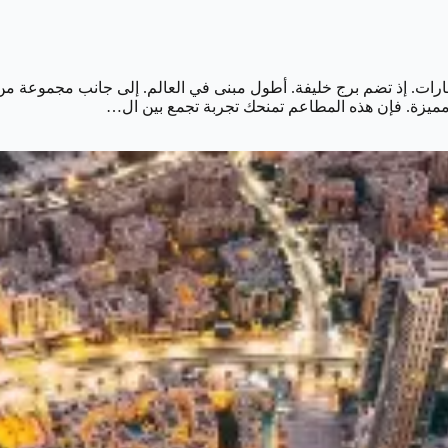
رات. إذ تضم برج خليفة. أطول مبنى في العالم. إلى جانب مجموعة من ا
 مميزة. فإن هذه المطاعم تمنحك تجربة تجمع بين ال…