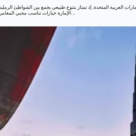
رات العربية المتحدة. إذ تمتاز بتنوع طبيعي يجمع بين الشواطئ الرملية. 
الإمارة خيارات تناسب محبي المغامرات والاسترخاء والأنشطة العائلية. ما يجعلها وجهة مثالية لقضاء عطلة…