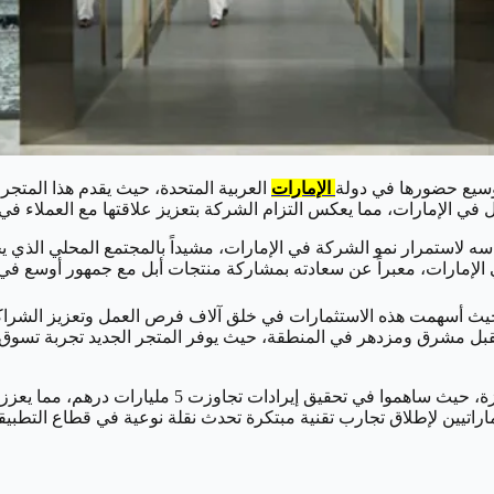
توسيع حضورها في دولة
الإمارات
العربية المتحدة، حيث يقدم هذا المتجر أ
 في الإمارات، مما يعكس التزام الشركة بتعزيز علاقتها مع العملاء في
 لاستمرار نمو الشركة في الإمارات، مشيداً بالمجتمع المحلي الذي يح
 الإمارات، معبراً عن سعادته بمشاركة منتجات أبل مع جمهور أوسع في ا
 الاقتصاد الإماراتي، حيث أسهمت هذه الاستثمارات في خلق آلاف فرص العمل وتعز
ل مشرق ومزدهر في المنطقة، حيث يوفر المتجر الجديد تجربة تسوق فريد
ومنذ إطلاق متجر App Store، حقق المطورون الإماراتيون إن
 جديدة أمام المطورين الإماراتيين لإطلاق تجارب تقنية مبتكرة تحدث نقلة نوعية في قط