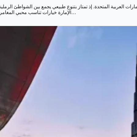
رات العربية المتحدة. إذ تمتاز بتنوع طبيعي يجمع بين الشواطئ الرملية. 
الإمارة خيارات تناسب محبي المغامرات والاسترخاء والأنشطة العائلية. ما يجعلها وجهة مثالية لقضاء عطلة…