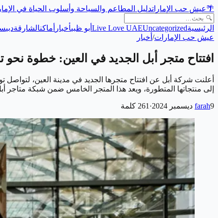
🌴
عيش حب الإمارات
دليل المطاعم والسياحة وأسلوب الحياة في الإما
الرئيسية
Uncategorized
Live Love UAE
أبو ظبي
أخبار
أماكن
الشارقة
دبي
سي
عيش حب الإمارات
/
أخبار
افتتاح متجر أبل الجديد في العين: خطوة نحو تع
أعلنت شركة أبل عن افتتاح متجرها الجديد في مدينة العين، لتواصل توس
إلى منتجاتها المتطورة، ويعد هذا المتجر الخامس ضمن شبكة متاجر أ
9 ديسمبر 2024
farah
·
261
كلمة