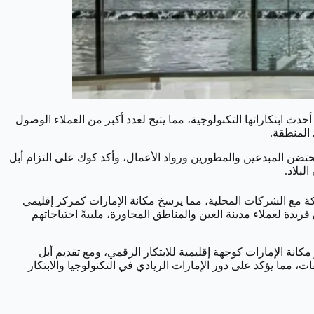
حدث ابتكاراتها التكنولوجية، مما يتيح لعدد أكبر من العملاء الوصول
 المنطقة.
تضن المبدعين والمطورين ورواد الأعمال، وأكد كوك على التزام أبل
لبلاد.
يز الشراكة مع الشركات المحلية، مما يرسخ مكانة الإمارات كمركز إقليمي
ة لعملاء مدينة العين والمناطق المجاورة، ملبيةً احتياجاتهم
جازات بارزة، حيث ساهموا في تحقيق إيرادات تجاوزت 5 مليارات درهم، مما يعزز مكانة الإمارات كوجهة إقليمية للابتكار الرقمي، ومع تقديم أبل
اع التطبيقات، مما يؤكد على دور الإمارات الريادي في التكنولوجيا والابتكار