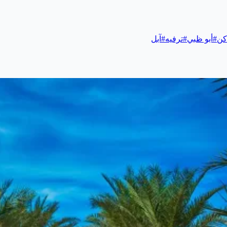
كن
#
أبو ظبي
#
ترفيه
#
آبل