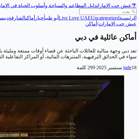
🌴
عيش حب الإمارات
دليل المطاعم والسياحة وأسلوب الحياة في الإما
الرئيسية
Uncategorized
Live Love UAE
أبو ظبي
أخبار
أماكن
الشارقة
دبي
سي
عيش حب الإمارات
/
أماكن
أماكن عائلية في دبي
تعد دبي وجهة مثالية للعائلات الباحثة عن قضاء أوقات ممتعة ومليئة با
سواء في الحدائق الترفيهية، المتنزهات المائية، أو المراكز التفاعلية ا
18 سبتمبر 2025
jude
·
299
كلمة