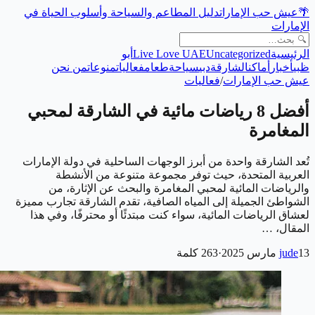
🌴
عيش حب الإمارات
دليل المطاعم والسياحة وأسلوب الحياة في
الإمارات
الرئيسية
Uncategorized
Live Love UAE
أبو
ظبي
أخبار
أماكن
الشارقة
دبي
سياحة
طعام
فعاليات
منوعات
من نحن
عيش حب الإمارات
/
فعاليات
أفضل 8 رياضات مائية في الشارقة لمحبي
المغامرة
تُعد الشارقة واحدة من أبرز الوجهات الساحلية في دولة الإمارات
العربية المتحدة، حيث توفر مجموعة متنوعة من الأنشطة
والرياضات المائية لمحبي المغامرة والبحث عن الإثارة، من
الشواطئ الجميلة إلى المياه الصافية، تقدم الشارقة تجارب مميزة
لعشاق الرياضات المائية، سواء كنت مبتدئًا أو محترفًا، وفي هذا
المقال، …
13 مارس 2025
jude
·
263
كلمة