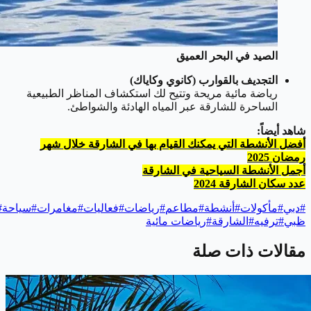
الصيد في البحر العميق
التجديف بالقوارب (كانوي وكاياك)
رياضة مائية مريحة وتتيح لك استكشاف المناظر الطبيعية
الساحرة للشارقة عبر المياه الهادئة والشواطئ.
شاهد أيضاً:
أفضل الأنشطة التي يمكنك القيام بها في الشارقة خلال شهر
رمضان 2025
أجمل الأنشطة السياحية في الشارقة
عدد سكان الشارقة 2024
#
دبي
#
مأكولات
#
أنشطة
#
مطاعم
#
رياضات
#
فعاليات
#
مغامرات
#
سياحة
#
ظبي
#
ترفيه
#
الشارقة
#
رياضات مائية
مقالات ذات صلة