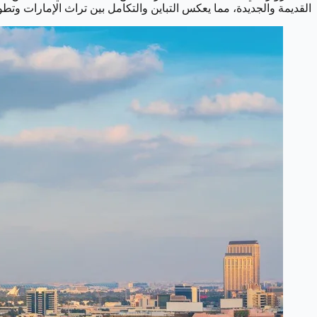
القديمة والجديدة، مما يعكس التباين والتكامل بين تراث الإمارات وتطو