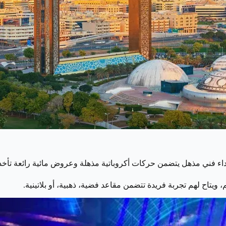
أداء فني مذهل يتضمن حركات أكروباتية مذهلة وعروض مائية رائعة تأخذك
يتاح لهم تجربة فريدة تتضمن مقاعد فضية، ذهبية، أو بلاتينية.