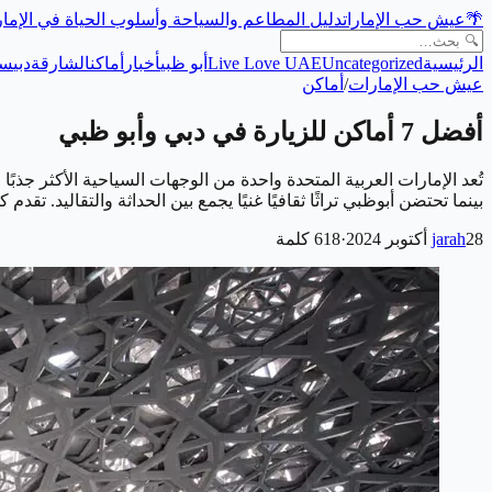
🌴
عيش حب الإمارات
دليل المطاعم والسياحة وأسلوب الحياة في الإما
الرئيسية
Uncategorized
Live Love UAE
أبو ظبي
أخبار
أماكن
الشارقة
دبي
سي
عيش حب الإمارات
/
أماكن
أفضل 7 أماكن للزيارة في دبي وأبو ظبي
تُعد الإمارات العربية المتحدة واحدة من الوجهات السياحية الأكثر جذب
بينما تحتضن أبوظبي تراثًا ثقافيًا غنيًا يجمع بين الحداثة والتقاليد. تقد
28 أكتوبر 2024
jarah
·
618
كلمة