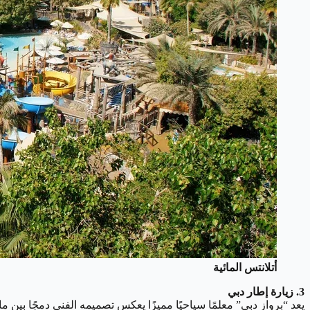
أتلانتس المائية
3. زيارة إطار دبي
يعد “برواز دبي” معلمًا سياحيًا مميزًا يعكس تصميمه الفني دمجًا بين