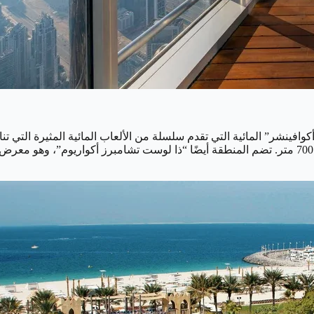
افينشر” المائية التي تقدم سلسلة من الألعاب المائية المثيرة التي تن
الشمس على الشاطئ الخاص بالحديقة، والذي يمتد لمسافة تصل إلى 700 متر. تضم المنطقة أيضًا “ذا لوس