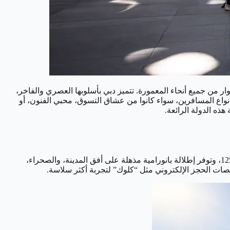
ار من جميع أنحاء المعمورة. تتميز دبي بأسلوبها العصري والفاخر،
يع أنواع المسافرين، سواء كانوا من عشاق التسوق، محبي الفنون، أو
يُعد برج خليفة من أهم المعالم السياحية التي يجب زيارتها عند التفكير في ما يمكن القيام به في دبي. تقع منصة المراقبة في الطابقين 124 و125، وتوفر إطلالة بانورامية مذهلة على أفق المدينة، والصحراء،
نصات الحجز الإلكتروني مثل “كلوك” لتجربة أكثر سلاسة.