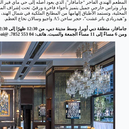
المطعم الهندي الفاخر “جامافار”، الذي يعود أصله إلى حي ماي فير 
وبار وتراس خارجي جميل يتميز بأجواء فاخرة ورقيّ. تحت إشراف المدير
المحلية، وتستمد الأطباق إلهامها من المطابخ الملكية في شمال الهند، 
و”هيدربادي باتر غشت”، حجر ساخن A5 واجيو وسالان نخاع العظم.
ومن 6 مساءً إلى 11 مساءً الجمعة والسبت. هاتف: 04 553 7852. @jamavardubai