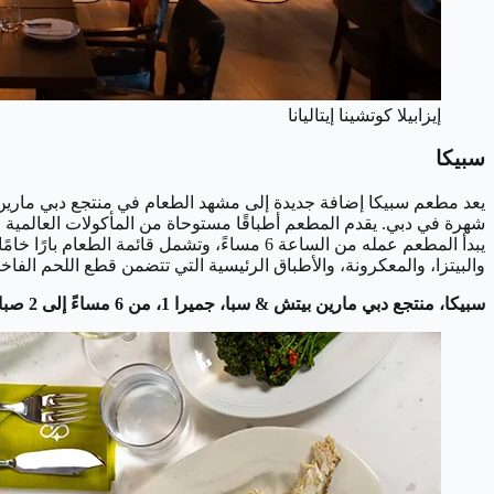
إيزابيلا كوتشينا إيتاليانا
سبيكا
يعد مطعم سبيكا إضافة جديدة إلى مشهد الطعام في منتجع دبي مارين ب
شهرة في دبي. يقدم المطعم أطباقًا مستوحاة من المأكولات العالمية ف
يبدأ المطعم عمله من الساعة 6 مساءً، وتشم
والبيتزا، والمعكرونة، والأطباق الرئيسية التي تتضمن قطع اللحم الفاخ
سبيكا، منتجع دبي مارين بيتش & سبا، جميرا 1، من 6 مساءً إلى 2 صباحًا من الثلاثاء إلى الأحد. @spica.dxb