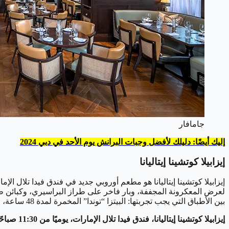
جامافار
إليك أيضًا: دليلك لأفضل وجبات البرانش يوم الأحد في دبي 2024
إيزابيلا كوتشينا إيتاليانا
إيزابيلا كوتشينا إيتاليانا هو مطعم أوروبي جديد في فندق فيدا تلال 
لعرض المعكرونة المجففة، وبار فاخر على طراز البراسيري، وكبائن
بين الأطباق التي يجب تجربتها: البيتزا “توندا” المخمرة لمدة 48 ساعة، والتي تُخبز في الفرن الخشبي المميز.
إيزابيلا كوتشينا إيتاليانا، فندق فيدا تلال الإمارات، يوميًا من 11:30 صباحًا إلى 1 صباحًا. هاتف: 04 323 7347. isabellas.ae