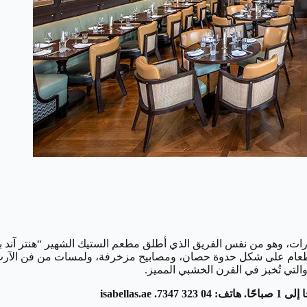
الإمارات، وهو من نفس الفريق الذي أطلق مطعم الستيك الشهير “هنتر آند
 طعام على شكل حدوة حصان، ومصابيح مزخرفة، ولمسات من فن الآرت د