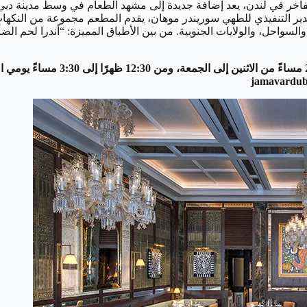
الفاخر في لندن، يعد إضافة جديدة إلى مشهد الطعام في وسط مدينة دبي
 التنفيذي للطهي سوريندر موهان، يقدم المطعم مجموعة من النكهات اله
والسواحل، والولايات الجنوبية. من بين الأطباق المميزة: “أندرا لحم الض