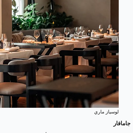
لوسياز ماري
جامافار