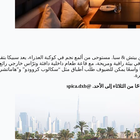
يتش & سبا. مستوحى من ألمع نجم في كوكبة العذراء، يعد سبيكا بتقديم
ي بيئة راقية ومريحة، مع قاعة طعام داخلية دافئة وترّاس خارجي رائع
ل قائمة الطعام بارًا خامًا واسعًا يمكن للضيوف طلب أطباق مثل “سكالوب كروودو”
رة.