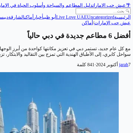
🌴
عيش حب الإمارات
دليل المطاعم والسياحة وأسلوب الحياة في الإما
الرئيسية
Uncategorized
Live Love UAE
أبو ظبي
أخبار
أماكن
الشارقة
دبي
سي
عيش حب الإمارات
/
أماكن
أفضل 6 مطاعم جديدة في دبي حالياً
مع كل عام جديد، تستمر دبي في تعزيز مكانتها كواحدة من أبرز الوجها
سواحل كابري، إلى الأطباق الهندية التي تمزج بين التقاليد والابتكار، 
7 أكتوبر 2024
jarah
·
841
كلمة