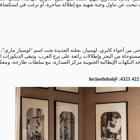
اء كنت تبحث عن تناول وجبة شهية مع إطلالة ساحرة، أو ترغب في استكشا
A، عاد المطعم الإيطالي المستوحى من أجواء كابري، لوسياز، بحلته الجديدة تحت اسم “ل
 مستوحاة من البحر وإطلالات رائعة على برج العرب. وتبقى الديكورات
تأخذ النكهات الإيطالية الجنوبية مركز الصدارة، مع سلطات طازجة، وم