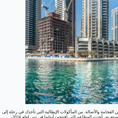
 الفخامة والأصالة. من المأكولات الإيطالية التي تأخذك في رحلة إلى
سواحل كابري، إلى الأطباق الهندية التي تمزج بين التقاليد والابتكار، تزدهر الإمارة بمشاريع طهي جديدة تلبي جميع الأذواق. في هذا المقال، سنستعرض أحدث المطاعم التي افتتحت أبوابها في دبي لعام 2024،