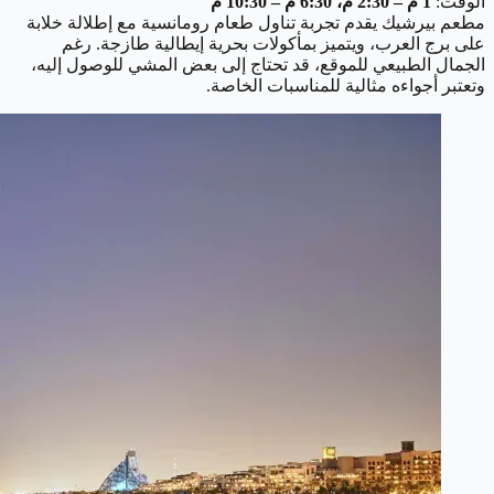
الوقت:
1 م – 2:30 م، 6:30 م – 10:30 م
مطعم بيرشيك يقدم تجربة تناول طعام رومانسية مع إطلالة خلابة
على برج العرب، ويتميز بمأكولات بحرية إيطالية طازجة. رغم
الجمال الطبيعي للموقع، قد تحتاج إلى بعض المشي للوصول إليه،
وتعتبر أجواءه مثالية للمناسبات الخاصة.