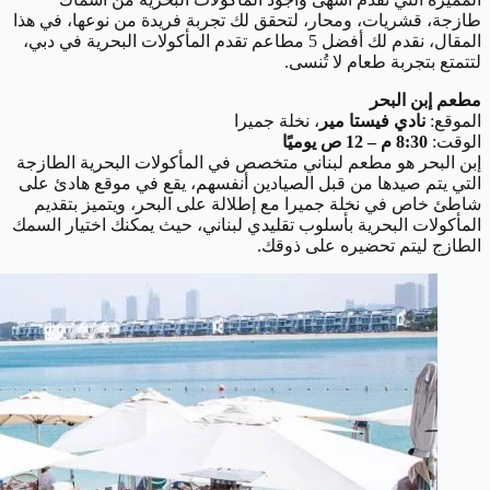
طازجة، قشريات، ومحار، لتحقق لك تجربة فريدة من نوعها، في هذا
المقال، نقدم لك أفضل 5 مطاعم تقدم المأكولات البحرية في دبي،
لتتمتع بتجربة طعام لا تُنسى.
مطعم إبن البحر
الموقع:
نادي فيستا مير
، نخلة جميرا
الوقت:
8:30 م – 12 ص يوميًا
إبن البحر هو مطعم لبناني متخصص في المأكولات البحرية الطازجة
التي يتم صيدها من قبل الصيادين أنفسهم، يقع في موقع هادئ على
شاطئ خاص في نخلة جميرا مع إطلالة على البحر، ويتميز بتقديم
المأكولات البحرية بأسلوب تقليدي لبناني، حيث يمكنك اختيار السمك
الطازج ليتم تحضيره على ذوقك.