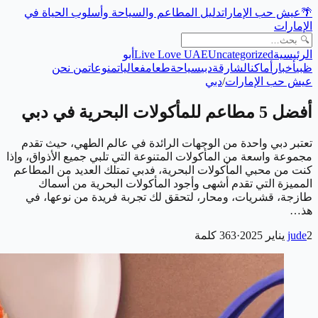
🌴
عيش حب الإمارات
دليل المطاعم والسياحة وأسلوب الحياة في
الإمارات
الرئيسية
Uncategorized
Live Love UAE
أبو
ظبي
أخبار
أماكن
الشارقة
دبي
سياحة
طعام
فعاليات
منوعات
من نحن
عيش حب الإمارات
/
دبي
أفضل 5 مطاعم للمأكولات البحرية في دبي
تعتبر دبي واحدة من الوجهات الرائدة في عالم الطهي، حيث تقدم
مجموعة واسعة من المأكولات المتنوعة التي تلبي جميع الأذواق، وإذا
كنت من محبي المأكولات البحرية، فدبي تمتلك العديد من المطاعم
المميزة التي تقدم أشهى وأجود المأكولات البحرية من أسماك
طازجة، قشريات، ومحار، لتحقق لك تجربة فريدة من نوعها، في
هذ…
2 يناير 2025
jude
·
363
كلمة