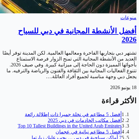
منوعات
أفضل الأنشطة المجانية في دبي للسياح
2026
تشتهر دبي بتجاربها الفاخرة ومعالمها العالمية. لكن المدينة توفر أيضًا
العديد من الأنشطة المجانية التي تمنح الزوار فرصة الاستمتاع
بأجوائها المميزة دون الحاجة إلى ميزانية كبيرة. وفي صيف 2026.
تتنوع الفعاليات المجانية بين الثقافة والفنون والرياضة والترفيه. ما
يجعل دبي وجهة مناسبة لجميع أفراد العائلة.…
18 يونيو 2026
الأكثر قراءة
1
أفضل 5 مطاعم في نخلة جميرا ذات إطلالة رائعة
2
أفضل مكاتب الخادمات في دبي 2025
Top 10 Tallest Buildings in the United Arab Emirates
3
4
أفضل 5 مطاعم نباتية في عجمان
5
7 أماكن سياحية في دبي … يجب عليك زيارتها