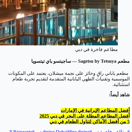
مطاعم فاخرة في دبي
مطعم Sagetsu by Tetsuya — ساجيتسو باي تيتسويا
مطعم ياباني راقٍ وحائز على نجمة ميشلان، يعتمد على المكونات
الموسمية وتقنيات الطهي اليابانية المتقدمة لتقديم تجربة طعام
استثنائية.
شاهد أيضاً:
أفضل المطاعم الإيرانية في الإمارات
أفضل المطاعم المطلة على البحر في دبي 2025
5 من أفضل الأماكن لتناول الطعام في دبي
#
مطاعم فاخرة دبي
#
fine dining دبي
#
dining Dubai
#
Il Ristorante