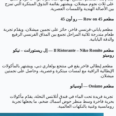
على ثلاث نجوم ميشلان، ويشتهر بقائمة التذوق المبتكرة التي تمزج
بين الأصالة الهندية واللمسات العصرية.
مطعم Row on 45 — رو أون 45
مطعم ياباني-فرنسي فاخر، حائز على نجمين ميشلان، ويقدّم تجربة
طعام متدرجة ثلاثية المراحل تجمع بين المذاق الفرنسي الرفيع
والدقة اليابانية.
مطعم Il Ristorante – Niko Romito — إل ريستورانت – نيكو
روميتو
مطعم إيطالي فاخر يقع في منتجع بولغاري دبي، ويشتهر بالمأكولات
الإيطالية الراقية مع لمسات مبتكرة وعصرية، وحاصل على نجمتين
ميشلان.
مطعم Ossiano — أوسيانو
تجربة فريدة تحت الماء في فندق أتلانتس النخلة، يقدّم مأكولات
بحرية فاخرة وسط منظر حوض أسماك ضخم، ما يجعلها تجربة
رومانسية وغنية بالنكهات العالمية.