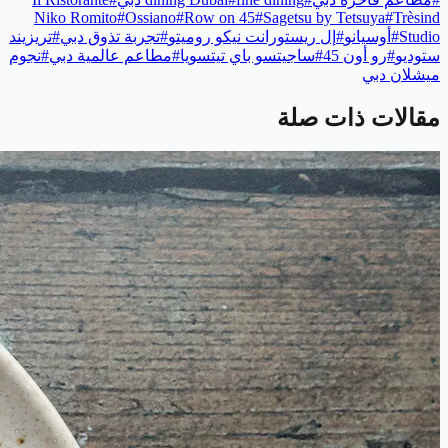
Niko Romito
#
Ossiano
#
Row on 45
#
Sagetsu by Tetsuya
#
Trèsind
Studio
#
أوسيانو
#
إل ريستورانت نيكو روميتو
#
تجربة تذوق دبي
#
تريزيند
ستوديو
#
رو أون 45
#
ساجيتسو باي تيتسويا
#
مطاعم عالمية دبي
#
نجوم
ميشلان دبي
مقالات ذات صلة