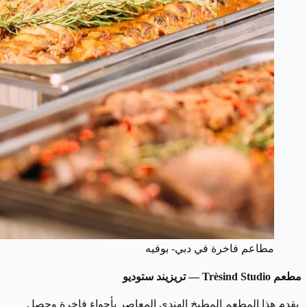
مطاعم فاخرة في دبي- بوفيه
مطعم Trèsind Studio — تريزيند ستوديو
يقدم هذا المطعم المطبخ الهندي المعاصر بأجواء فاخرة وحصل