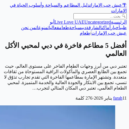
🌴
عيش حب الإمارات
دليل المطاعم والسياحة وأسلوب الحياة في
الإمارات
الرئيسية
Uncategorized
Live Love UAE
أبو
ظبي
أخبار
أماكن
الشارقة
دبي
سياحة
طعام
فعاليات
منوعات
من نحن
عيش حب الإمارات
/
طعام
أفضل 5 مطاعم فاخرة في دبي لمحبي الأكل
العالمي
تعتبر دبي من أبرز وجهات الطعام الفاخر على مستوى العالم، حيث
تجمع بين الطابع العصري والمأكولات الراقية المستوحاة من ثقافات
متعددة. وتشتهر الإمارة بمطاعمها الفاخرة التي تقدم تجارب تذوّق لا
تنسى، تجمع بين الابتكار والجودة العالية والخدمة المتميزة. لمحبي
الطعام العالمي، تعتبر دبي المكان المثالي لتجرب…
11 يناير 2026
farah
·
276
كلمة