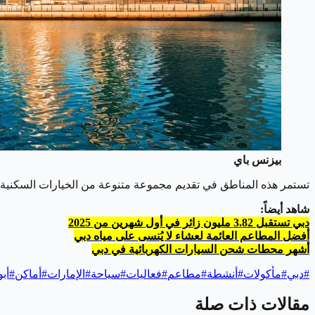
بيزنس باي
تستمر هذه المناطق في تقديم مجموعة متنوعة من الخيارات السكنية ل
شاهد أيضاً:
دبي تستقبل 3.82 مليون زائر في أول شهرين من 2025
أفضل المطاعم العائمة لعشاء لا يُنسى على مياه دبي
أشهر محطات شحن السيارات الكهربائية في دبي
#
دبي
#
مأكولات
#
أنشطة
#
مطاعم
#
فعاليات
#
سياحة
#
الإمارات
#
أماكن
#
أب
مقالات ذات صلة