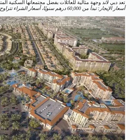
تعد دبي لاند وجهة مثالية للعائلات بفضل مجتمعاتها السكنية الم
أسعار الإيجار: تبدأ من 60,000 درهم سنويًا، أسعار الشراء تتراوح من 800,000 إلى 2 مليون درهم.