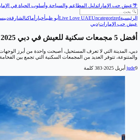
🌴
عيش حب الإمارات
دليل المطاعم والسياحة وأسلوب الحياة في الإما
الرئيسية
Uncategorized
Live Love UAE
أبو ظبي
أخبار
أماكن
الشارقة
دبي
سي
عيش حب الإمارات
/
دبي
أفضل 5 مجمعات سكنية للعيش في دبي 2025
دبي، المدينة التي لا تعرف المستحيل، أصبحت واحدة من أبرز الوجهات 
والمتنوعة، تتوفر العديد من المجمعات السكنية التي تجمع بين الفخام
9 أبريل 2025
jude
·
383
كلمة