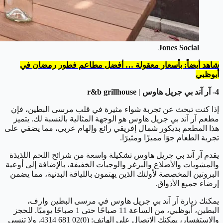
Jones Social
شاهد أيضاً: بأسعار معقولة … أفضل مطاعم فطور رمضان في
أبوظبي
4- آر آند بي جريل هاوس | r&b grillhouse
إذا كنت تبحث عن تجربة شواء مثيرة في قلب مرسى البطين، فإن
مطعم آر آند بي جريل هاوس هو الوجهة المثالية بالنسبة لك. يتميز
هذا المطعم بديكور شمال إفريقي رائع وإلهام عربي، مما يضفي على
تجربة الطعام جوًا مميزًا ومثيرًا.
يقدم آر آند بي جريل هاوس تشكيلة واسعة من شرائح اللحم اللذيذة
والمشويات والأضلاع والبرغر والوجبات الخفيفة، بالإضافة إلى أوعية
البروتين المخصصة لأولئك الذين يهتمون باللياقة البدنية، مما يضمن
إرضاء جميع الأذواق.
يمكنك زيارة آر آند بي جريل هاوس في مرسى البطين وارف،
البطين، أبوظبي، من الساعة 11 صباحًا حتى 1 صباحًا يوميًا. للحجز
والاستفسار، يمكنك الاتصال على الهاتف: (0)02 681 4314. ولا تنسى