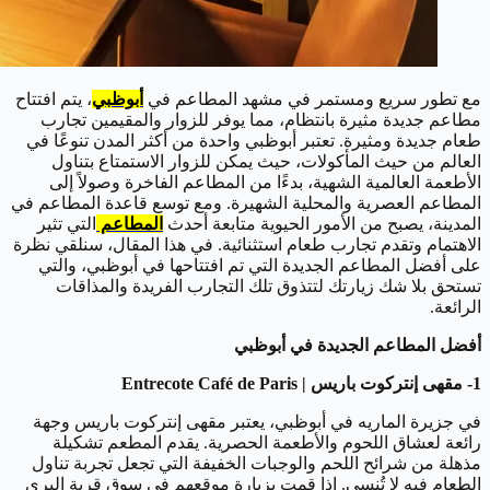
مع تطور سريع ومستمر في مشهد المطاعم في
أبوظبي
، يتم افتتاح
مطاعم جديدة مثيرة بانتظام، مما يوفر للزوار والمقيمين تجارب
طعام جديدة ومثيرة. تعتبر أبوظبي واحدة من أكثر المدن تنوعًا في
العالم من حيث المأكولات، حيث يمكن للزوار الاستمتاع بتناول
الأطعمة العالمية الشهية، بدءًا من المطاعم الفاخرة وصولاً إلى
المطاعم العصرية والمحلية الشهيرة. ومع توسع قاعدة المطاعم في
المدينة، يصبح من الأمور الحيوية متابعة أحدث
المطاعم
التي تثير
الاهتمام وتقدم تجارب طعام استثنائية. في هذا المقال، سنلقي نظرة
على أفضل المطاعم الجديدة التي تم افتتاحها في أبوظبي، والتي
تستحق بلا شك زيارتك لتتذوق تلك التجارب الفريدة والمذاقات
الرائعة.
أفضل المطاعم الجديدة في أبوظبي
1- مقهى إنتركوت باريس | Entrecote Café de Paris
في جزيرة الماريه في أبوظبي، يعتبر مقهى إنتركوت باريس وجهة
رائعة لعشاق اللحوم والأطعمة الحصرية. يقدم المطعم تشكيلة
مذهلة من شرائح اللحم والوجبات الخفيفة التي تجعل تجربة تناول
الطعام فيه لا تُنسى. إذا قمت بزيارة موقعهم في سوق قرية البري