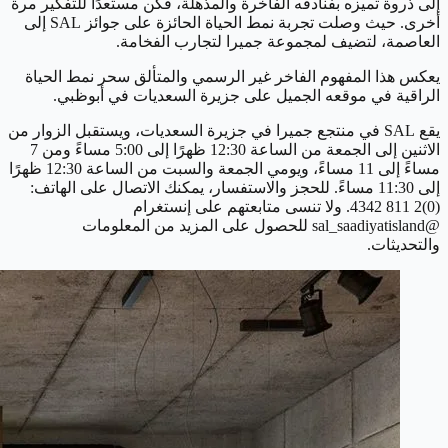
إلى ذروة تميزه بفنادقه الفاخرة والمذهلة، فكن مستعدًا للتفكير مرة
أخرى. حيث وصلت تجربة نمط الحياة الحائزة على جوائز SAL إلى
العاصمة، لتضيف لمجموعة جميرا لتجارب الفخامة.
يعكس هذا المفهوم الفاخر غير الرسمي والمتألق سحر نمط الحياة
الراقية في موقعه الجميل على جزيرة السعديات في أبوظبي.
يقع SAL في منتجع جميرا في جزيرة السعديات، ويستقبل الزوار من
الاثنين إلى الجمعة من الساعة 12:30 ظهرًا إلى 5:00 مساءً ومن 7
مساءً إلى 11 مساءً، ويومي الجمعة والسبت من الساعة 12:30 ظهرًا
إلى 11:30 مساءً. للحجز والاستفسار، يمكنك الاتصال على الهاتف:
(0)2 811 4342. ولا تنسى متابعتهم على إنستغرام
@sal_saadiyatisland للحصول على المزيد من المعلومات
والتحديثات.