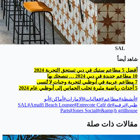
SAL
شاهد أيضاً
أفضل 5 مطاعم ستيك في دبي تستحق التجربة 2024
10 مطاعم جديدة في دبي 2024 … ننصحك بها
7 مطاعم عربية في أبوظبي لتجربة وجبات لا تُنسى
5 أحداث رياضية مثيرة تجلب الحماس إلى أبوظبي عام 2024
#
أنشطة
#
مطاعم
#
فعاليات
#
الإمارات
#
أماكن
#
أبو
ظبي
#
ترفيه
#
Entrecote Café de
#
Amalfi Beach Lounge
#
SAL
Paris
#
Jones Social
#
r&amp;b grillhouse
مقالات ذات صلة