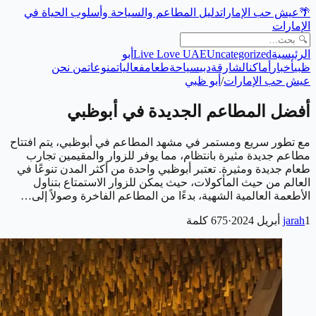
🌴
عيش حب الإمارات
دليل المطاعم والسياحة وأسلوب الحياة في
الإمارات
الرئيسية
Uncategorized
Live Love UAE
أبو
ظبي
أخبار
أماكن
الشارقة
دبي
سياحة
طعام
فعاليات
منوعات
من نحن
عيش حب الإمارات
/
أبو ظبي
أفضل المطاعم الجديدة في أبوظبي
مع تطور سريع ومستمر في مشهد المطاعم في أبوظبي، يتم افتتاح
مطاعم جديدة مثيرة بانتظام، مما يوفر للزوار والمقيمين تجارب
طعام جديدة ومثيرة. تعتبر أبوظبي واحدة من أكثر المدن تنوعًا في
العالم من حيث المأكولات، حيث يمكن للزوار الاستمتاع بتناول
الأطعمة العالمية الشهية، بدءًا من المطاعم الفاخرة وصولاً إلى…
1 أبريل 2024
jarah
·
675
كلمة