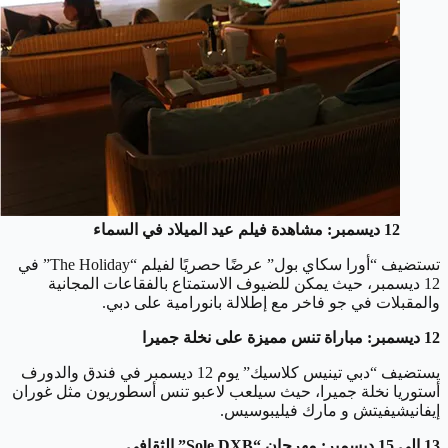
12 ديسمبر: مشاهدة فيلم عيد الميلاد في السماء
تستضيف “أورا سكاي بول” عرضًا حصريًا لفيلم “The Holiday” في
12 ديسمبر، حيث يمكن للضيوف الاستمتاع بالفقاعات المجانية
والمقبلات في جو فاخر مع إطلالة بانورامية على دبي.
12 ديسمبر: مباراة تنس مميزة على نخلة جميرا
يستضيف “دبي تينيس كلاسيك” يوم 12 ديسمبر في فندق والدورف
أستوريا نخلة جميرا، حيث سيلعب لاعبو تنس أسطوريون مثل غوران
إيفانيشيفيتش و مارك فيليبوسيس.
13 إلى 15 ديسمبر: مهرجان “Sole DXB” الثقافي