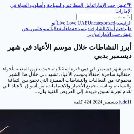
🌴
عيش حب الإمارات
دليل المطاعم والسياحة وأسلوب الحياة في
الإمارات
الرئيسية
Uncategorized
Live Love UAE
أبو
ظبي
أخبار
أماكن
الشارقة
دبي
سياحة
طعام
فعاليات
منوعات
من نحن
عيش حب الإمارات
/
دبي
أبرز النشاطات خلال موسم الأعياد في شهر
ديسمبر بدبي
يعتبر شهر ديسمبر في دبي فترة استثنائية، حيث تتزين المدينة بأجواء
احتفالية ساحرة احتفالًا بموسم الأعياد، تشهد دبي خلال هذا الشهر
مجموعة من الفعاليات والنشاطات المميزة التي تجمع بين الثقافة
والتسلية، وتناسب جميع الأعمار والاهتمامات، من أسواق الأعياد التي
تقدم تجربة تسوق فريدة، إلى العروض الفنية وال…
11 ديسمبر 2024
jude
·
424
كلمة