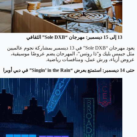
13 إلى 15 ديسمبر: مهرجان “Sole DXB” الثقافي
يعود مهرجان “Sole DXB” في 13 ديسمبر بمشاركة نجوم عالميين
مثل جيمس بليك و”ذا روتس”، المهرجان يضم عروضًا موسيقية،
عروض أزياء، ورش عمل، ومنافسات رياضية.
حتى 14 ديسمبر: استمتع بعرض “Singin’ in the Rain” في دبي أوبرا